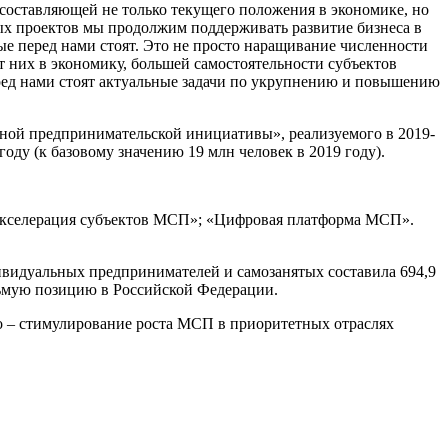
 составляющей не только текущего положения в экономике, но
ых проектов мы продолжим поддерживать развитие бизнеса в
ые перед нами стоят. Это не просто наращивание численности
 них в экономику, большей самостоятельности субъектов
ред нами стоят актуальные задачи по укрупнению и повышению
ьной предпринимательской инициативы», реализуемого в 2019-
оду (к базовому значению 19 млн человек в 2019 году).
«Акселерация субъектов МСП»; «Цифровая платформа МСП».
дивидуальных предпринимателей и самозанятых составила 694,9
сьмую позицию в Российской Федерации.
го – стимулирование роста МСП в приоритетных отраслях