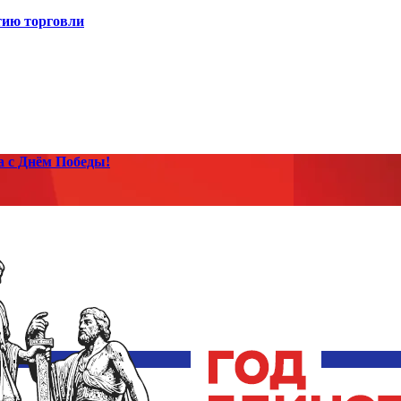
тию торговли
а с Днём Победы!