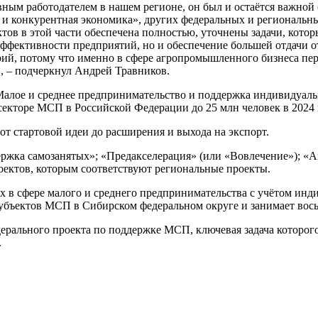
овным работодателем в нашем регионе, он был и остаётся важной
 и конкурентная экономика», других федеральных и региональн
ов в этой части обеспечена полностью, уточнены задачи, котор
ффективности предприятий, но и обеспечение большей отдачи от
орий, потому что именно в сфере агропромышленного бизнеса пе
, – подчеркнул Андрей Травников.
«Малое и среднее предпринимательство и поддержка индивидуал
 секторе МСП в Российской Федерации до 25 млн человек в 2024 г
 от стартовой идеи до расширения и выхода на экспорт.
ржка самозанятых»; «Предакселерация» (или «Вовлечение»); 
роектов, которым соответствуют региональные проекты.
ых в сфере малого и среднего предпринимательства с учётом ин
 субъектов МСП в Сибирском федеральном округе и занимает во
едерального проекта по поддержке МСП, ключевая задача которо
.