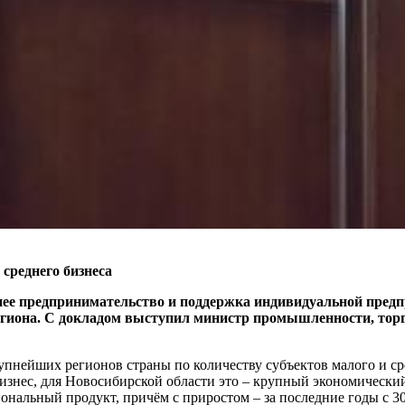
 среднего бизнеса
нее предпринимательство и поддержка индивидуальной пред
егиона. С докладом выступил министр промышленности, тор
рупнейших регионов страны по количеству субъектов малого и 
 бизнес, для Новосибирской области это – крупный экономическ
иональный продукт, причём с приростом – за последние годы с