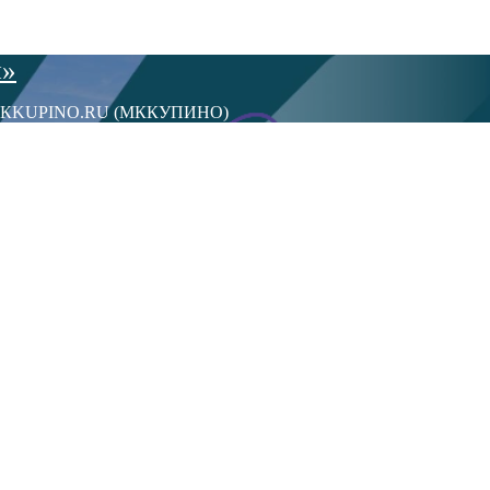
ы»
сти МКKUPINO.RU (МККУПИНО)