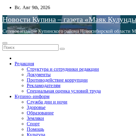
Перейти
Вс. Авг 9th, 2026
к
Новости Купина – газета «Маяк Кулунд
содержимому
Сетевое издание Купинского района Новосибирской обла
Редакция
Структура и сотрудники редакции
Документы
Противодействие коррупции
Рекламодателям
Специальная оценка условий труда
Купино–информ
Служба дни и ночи
Здоровье
Образование
Земляки
Спорт
Помощь
Культура