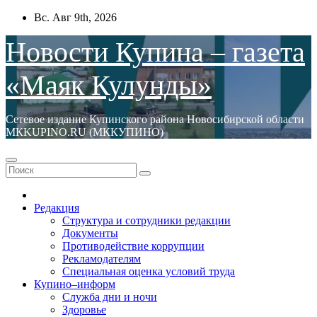
Перейти
Вс. Авг 9th, 2026
к
содержимому
Новости Купина – газета
«Маяк Кулунды»
Сетевое издание Купинского района Новосибирской области
МКKUPINO.RU (МККУПИНО)
Редакция
Структура и сотрудники редакции
Документы
Противодействие коррупции
Рекламодателям
Специальная оценка условий труда
Купино–информ
Служба дни и ночи
Здоровье