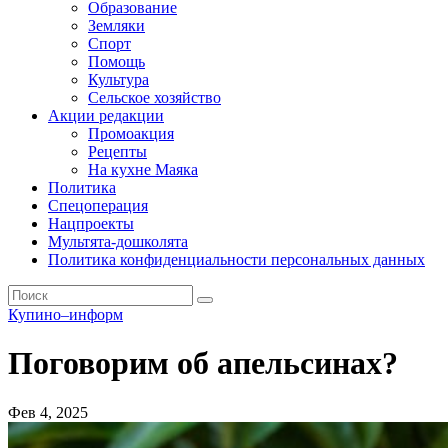
Образование
Земляки
Спорт
Помощь
Культура
Сельское хозяйство
Акции редакции
Промоакция
Рецепты
На кухне Маяка
Политика
Спецоперация
Нацпроекты
Мультята-дошколята
Политика конфиденциальности персональных данных
Купино–информ
Поговорим об апельсинах?
Фев 4, 2025