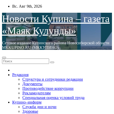
Перейти
Вс. Авг 9th, 2026
к
содержимому
Новости Купина – газета
«Маяк Кулунды»
Сетевое издание Купинского района Новосибирской области
МКKUPINO.RU (МККУПИНО)
Редакция
Структура и сотрудники редакции
Документы
Противодействие коррупции
Рекламодателям
Специальная оценка условий труда
Купино–информ
Служба дни и ночи
Здоровье