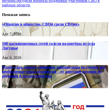
региона обсудили вопросы поддержки участников СВО в
районах области
Похожая запись
«Обратно в общество. СВОй среди СВОих»
Авг 7, 2026
100 маскировочных сетей сплели волонтёры из села
Лягушье
Авг 6, 2026
Успей стать героем: сибиряки-добровольцы получают все
необходимые меры поддержки – от адресной помощи до
обучения и трудоустройства
Июл 8, 2026