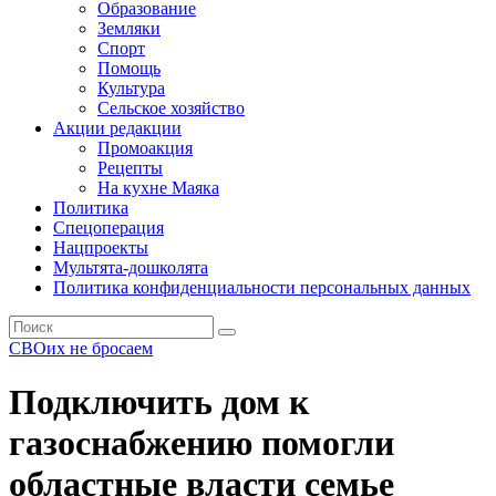
Образование
Земляки
Спорт
Помощь
Культура
Сельское хозяйство
Акции редакции
Промоакция
Рецепты
На кухне Маяка
Политика
Спецоперация
Нацпроекты
Мультята-дошколята
Политика конфиденциальности персональных данных
СВОих не бросаем
Подключить дом к
газоснабжению помогли
областные власти семье