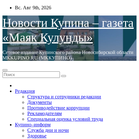
Перейти
Вс. Авг 9th, 2026
к
содержимому
Новости Купина – газета
«Маяк Кулунды»
Сетевое издание Купинского района Новосибирской области
МКKUPINO.RU (МККУПИНО)
Редакция
Структура и сотрудники редакции
Документы
Противодействие коррупции
Рекламодателям
Специальная оценка условий труда
Купино–информ
Служба дни и ночи
Здоровье