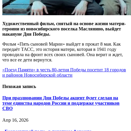
Художественный фильм, снятый на основе жизни матери-
героини из новосибирского поселка Маслянино, выйдет
накануне Дня Победы.
Фильм «Пять сыновей Марии» выйдет в прокат 8 мая. Как
передаёт ТАСС, это история матери, которая в 1941 году
проводила на фронт всех своих сыновей. Она верит и ждет,
что все ее дети вернутся.
Навигация
«Поезд Памяти» в честь 80-летия Победы посетит 18 городов
и районов Новосибирской области
по
записям
Похожая запись
При праздновании Дня Победы акцент будет сделан на
теме единства народов России и поддержке участников
СВО
Апр 16, 2026