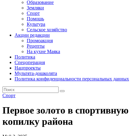
Образование
Земляки
Спорт
Помощь
Культура
Сельское хозяйство
Акции редакции
Промоакция
Рецепты
На кухне Маяка
Политика
Спецоперация
Нацпроекты
Мультята-дошколята
Политика конфиденциальности персональных данных
Спорт
Первое золото в спортивную
копилку района