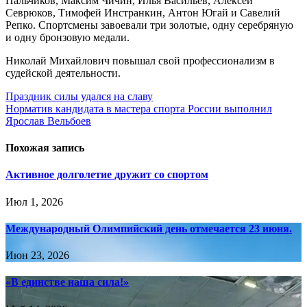
Пальчиков, Максим Чичин, Илья Васильев, Алексей
Севрюков, Тимофей Инстранкин, Антон Югай и Савелий
Репко. Спортсмены завоевали три золотые, одну серебряную
и одну бронзовую медали.
Николай Михайлович повышал свой профессионализм в
судейской деятельности.
Навигация
Праздник силы удался на славу
Норматив кандидата в мастера спорта России выполнил
по
Ярослав Вельбоев
записям
Похожая запись
Активное долголетие дружит со спортом
Июл 1, 2026
Международный Олимпийский день отмечается 23 июня.
Июн 23, 2026
«В единстве наша сила!»