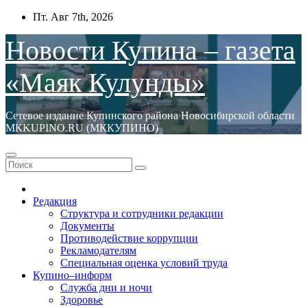
Перейти
Пт. Авг 7th, 2026
к
содержимому
Новости Купина – газета
«Маяк Кулунды»
Сетевое издание Купинского района Новосибирской области
МКKUPINO.RU (МККУПИНО)
Редакция
Структура и сотрудники редакции
Документы
Противодействие коррупции
Рекламодателям
Специальная оценка условий труда
Купино–информ
Служба дни и ночи
Здоровье