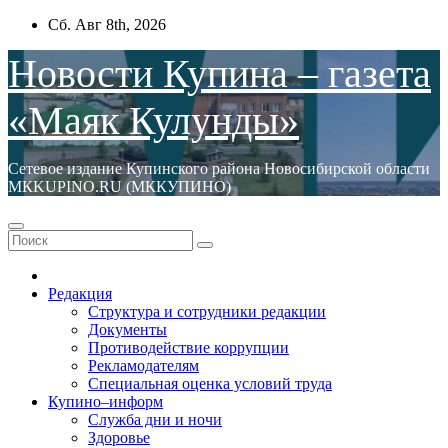
Перейти
Сб. Авг 8th, 2026
к
содержимому
Новости Купина – газета
«Маяк Кулунды»
Сетевое издание Купинского района Новосибирской области
МКKUPINO.RU (МККУПИНО)
Редакция
Структура и сотрудники редакции
Документы
Противодействие коррупции
Рекламодателям
Специальная оценка условий труда
Купино–информ
Служба дни и ночи
Здоровье