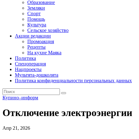
Образование
Земляки
Спорт
Помощь
Культура
Сельское хозяйство
Акции редакции
Промоакция
Рецепты
На кухне Маяка
Политика
Спецоперация
Нацпроекты
Мультята-дошколята
Политика конфиденциальности персональных данных
Купино–информ
Отключение электроэнергии
Апр 21, 2026