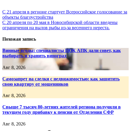
Навигация
С 21 апреля в регионе стартует Всероссийское голосование за
объекты благоустройства
по
С 20 апреля по 20 мая в Новосибирской области введены
записям
ограничения на вылов рыбы из-за весеннего нереста.
Похожая запись
Винные ягоды: специалисты ЦОК АПК дали совет, как
выбирать и хранить виноград
Авг 8, 2026
Самозапрет на сделки с недвижимостью: как защитить
свою квартиру от мошенников
Авг 8, 2026
Свыше 7 тысяч 80-летних жителей региона получили в
текущем году прибавку к пенсии от Отделения СФР
Авг 8, 2026