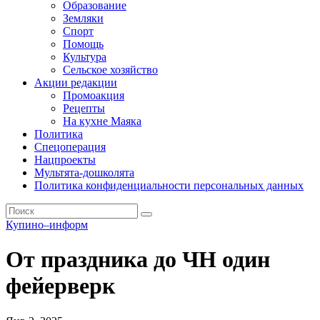
Образование
Земляки
Спорт
Помощь
Культура
Сельское хозяйство
Акции редакции
Промоакция
Рецепты
На кухне Маяка
Политика
Спецоперация
Нацпроекты
Мультята-дошколята
Политика конфиденциальности персональных данных
Купино–информ
От праздника до ЧН один
фейерверк