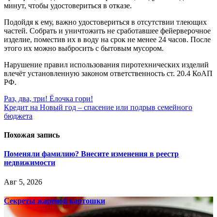
минут, чтобы удостовериться в отказе.
Подойдя к ему, важно удостовериться в отсутствии тлеющих
частей. Собрать и уничтожить не сработавшее фейерверочное
изделие, поместив их в воду на срок не менее 24 часов. После
этого их можно выбросить с бытовым мусором.
Нарушение правил использования пиротехнических изделий
влечёт установленную законом ответственность ст. 20.4 КоАП
РФ.
Навигация
Раз, два, три! Ёлочка гори!
Кредит на Новый год – спасение или подрыв семейного
по
бюджета
записям
Похожая запись
Поменяли фамилию? Внесите изменения в реестр
недвижимости
Авг 5, 2026
Секреты жареной картошки