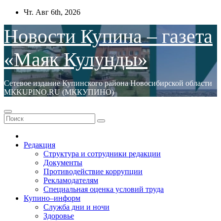
Перейти
Чт. Авг 6th, 2026
к
содержимому
Новости Купина – газета
«Маяк Кулунды»
Сетевое издание Купинского района Новосибирской области
МКKUPINO.RU (МККУПИНО)
Редакция
Структура и сотрудники редакции
Документы
Противодействие коррупции
Рекламодателям
Специальная оценка условий труда
Купино–информ
Служба дни и ночи
Здоровье