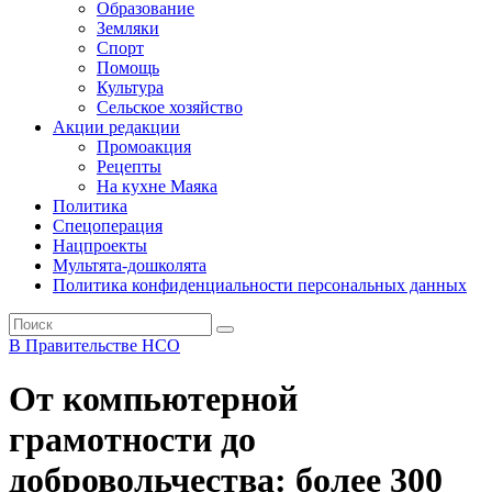
Образование
Земляки
Спорт
Помощь
Культура
Сельское хозяйство
Акции редакции
Промоакция
Рецепты
На кухне Маяка
Политика
Спецоперация
Нацпроекты
Мультята-дошколята
Политика конфиденциальности персональных данных
В Правительстве НСО
От компьютерной
грамотности до
добровольчества: более 300