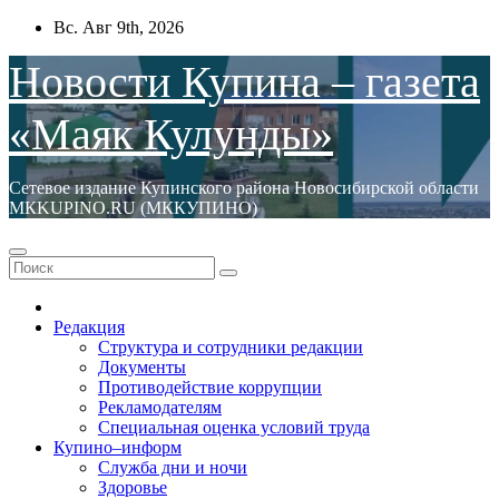
Перейти
Вс. Авг 9th, 2026
к
содержимому
Новости Купина – газета
«Маяк Кулунды»
Сетевое издание Купинского района Новосибирской области
МКKUPINO.RU (МККУПИНО)
Редакция
Структура и сотрудники редакции
Документы
Противодействие коррупции
Рекламодателям
Специальная оценка условий труда
Купино–информ
Служба дни и ночи
Здоровье