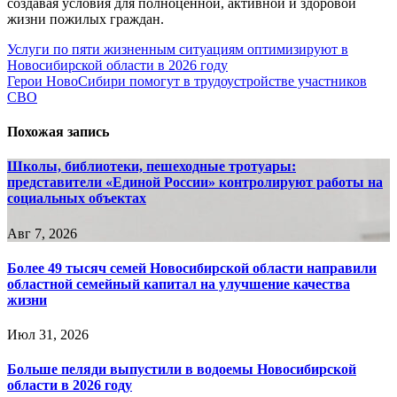
создавая условия для полноценной, активной и здоровой
жизни пожилых граждан.
Навигация
Услуги по пяти жизненным ситуациям оптимизируют в
Новосибирской области в 2026 году
по
Герои НовоСибири помогут в трудоустройстве участников
записям
СВО
Похожая запись
Школы, библиотеки, пешеходные тротуары:
представители «Единой России» контролируют работы на
социальных объектах
Авг 7, 2026
Более 49 тысяч семей Новосибирской области направили
областной семейный капитал на улучшение качества
жизни
Июл 31, 2026
Больше пеляди выпустили в водоемы Новосибирской
области в 2026 году