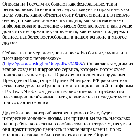
Опросы на Госуслугах бывают как федеральные, так и
региональные. Все они преследуют какую-то практическую
цель: узнать, какие объекты стоит благоустраивать в первую
очереди и как они должны выглядеть; выявить насколько
информировано население о мерах безопасности и как лучше
доносить информацию; определить, какие виды поддержки
бизнеса наиболее востребованы в нашем регионе и многое
другое.
Сейчас, например, доступен опрос «Что бы вы улучшили в
пассажирских перевозках?»
(
https://pos.gosuslugi.ru/lkp/polls/394685/
). Он является одним из
этапов создания цифрового сервиса, которым потом будет
пользоваться вся страна. В рамках выполнения поручения
Президента Владимира Путина Минтранс РФ работает над
созданием домена «Транспорт» для национальной платформы
«ГосТех». Чтобы он действительно отвечал потребностям
пассажиров, необходимо знать, какие аспекты следует учесть
при создании сервиса.
Другой опрос, который активен прямо сейчас, будет
интереснее молодым людям. Он призван выявить, насколько
наши ребята вовлечены в сообщества по интересам, несут ли
они практическую ценность и какие направления, по их
мнению, следовало бы развивать активнее. Опрос