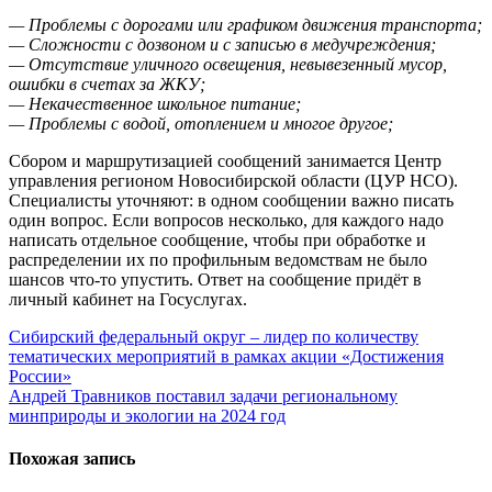
— Проблемы с дорогами или графиком движения транспорта;
— Сложности с дозвоном и с записью в медучреждения;
— Отсутствие уличного освещения, невывезенный мусор,
ошибки в счетах за ЖКУ;
— Некачественное школьное питание;
— Проблемы с водой, отоплением и многое другое;
Сбором и маршрутизацией сообщений занимается Центр
управления регионом Новосибирской области (ЦУР НСО).
Специалисты уточняют: в одном сообщении важно писать
один вопрос. Если вопросов несколько, для каждого надо
написать отдельное сообщение, чтобы при обработке и
распределении их по профильным ведомствам не было
шансов что-то упустить. Ответ на сообщение придёт в
личный кабинет на Госуслугах.
Навигация
Сибирский федеральный округ – лидер по количеству
тематических мероприятий в рамках акции «Достижения
по
России»
записям
Андрей Травников поставил задачи региональному
минприроды и экологии на 2024 год
Похожая запись