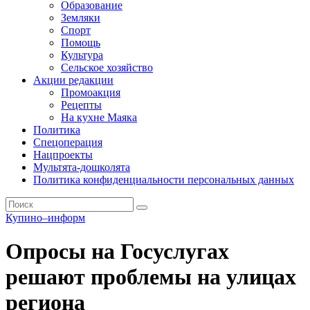
Образование
Земляки
Спорт
Помощь
Культура
Сельское хозяйство
Акции редакции
Промоакция
Рецепты
На кухне Маяка
Политика
Спецоперация
Нацпроекты
Мультята-дошколята
Политика конфиденциальности персональных данных
Купино–информ
Опросы на Госуслугах
решают проблемы на улицах
региона