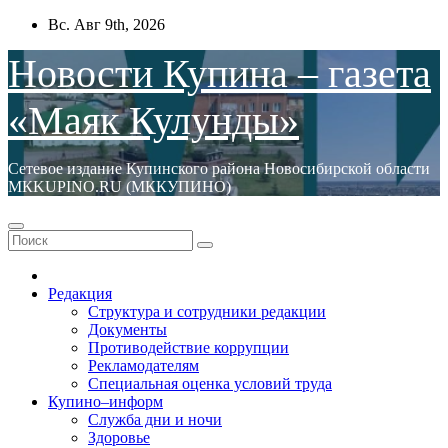
Перейти
Вс. Авг 9th, 2026
к
содержимому
Новости Купина – газета
«Маяк Кулунды»
Сетевое издание Купинского района Новосибирской области
МКKUPINO.RU (МККУПИНО)
Редакция
Структура и сотрудники редакции
Документы
Противодействие коррупции
Рекламодателям
Специальная оценка условий труда
Купино–информ
Служба дни и ночи
Здоровье