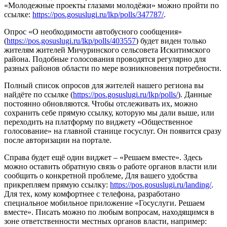
«Молодежные проекты глазами молодёжи» можно пройти по
ссылке:
https://pos.gosuslugi.ru/lkp/polls/347787/
.
Опрос «О необходимости автобусного сообщения»
(
https://pos.gosuslugi.ru/lkp/polls/403557
) будет виден только
жителям жителей Мичуринского сельсовета Искитимского
района. Подобные голосования проводятся регулярно для
разных районов области по мере возникновения потребности.
Полный список опросов для жителей нашего региона вы
найдёте по ссылке (
https://pos.gosuslugi.ru/lkp/polls/
). Данные
постоянно обновляются. Чтобы отслеживать их, можно
сохранить себе прямую ссылку, которую мы дали выше, или
переходить на платформу по виджету «Общественное
голосование» на главной станице госуслуг. Он появится сразу
после авторизации на портале.
Справа будет ещё один виджет – «Решаем вместе». Здесь
можно оставить обратную связь о работе органов власти или
сообщить о конкретной проблеме, Для вашего удобства
прикрепляем прямую ссылку:
https://pos.gosuslugi.ru/landing/
.
Для тех, кому комфортнее с телефона, разработано
специальное мобильное приложение «Госуслуги. Решаем
вместе». Писать можно по любым вопросам, находящимся в
зоне ответственности местных органов власти, например: