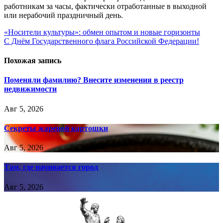
работникам за часы, фактически отработанные в выходной
или нерабочий праздничный день.
Навигация
«Носители культуры»: обмен опытом и новые горизонты
С Днём Государственного флага Российской Федерации!
по
записям
Похожая запись
Поменяли фамилию? Внесите изменения в реестр
недвижимости
Авг 5, 2026
Секреты жареной картошки
Авг 5, 2026
Там, где начинается город
Авг 5, 2026