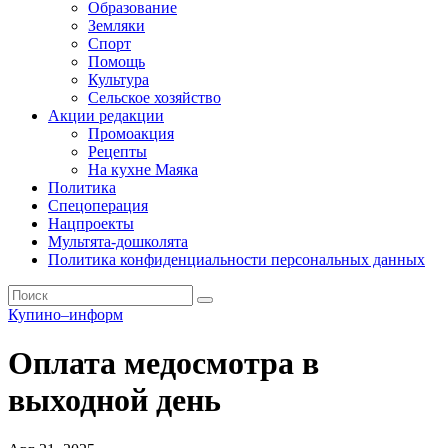
Образование
Земляки
Спорт
Помощь
Культура
Сельское хозяйство
Акции редакции
Промоакция
Рецепты
На кухне Маяка
Политика
Спецоперация
Нацпроекты
Мультята-дошколята
Политика конфиденциальности персональных данных
Купино–информ
Оплата медосмотра в
выходной день