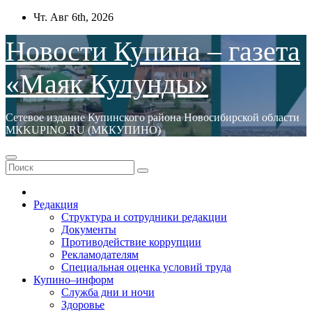
Перейти
Чт. Авг 6th, 2026
к
содержимому
Новости Купина – газета
«Маяк Кулунды»
Сетевое издание Купинского района Новосибирской области
МКKUPINO.RU (МККУПИНО)
Редакция
Структура и сотрудники редакции
Документы
Противодействие коррупции
Рекламодателям
Специальная оценка условий труда
Купино–информ
Служба дни и ночи
Здоровье