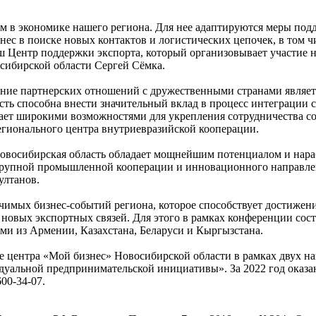
м в экономике нашего региона. Для нее адаптируются меры под
ес в поиске новых контактов и логистических цепочек, в том 
 Центр поддержки экспорта, который организовывает участие н
осибирской области Сергей Сёмка.
вание партнерских отношений с дружественными странами являет
сть способна внести значительный вклад в процесс интеграции
гает широкими возможностями для укрепления сотрудничества 
егионального центра внутриевразийской кооперации.
 Новосибирская область обладает мощнейшим потенциалом и на
 крупной промышленной кооперации и инновационного направле
ултанов.
чимых бизнес-событий региона, которое способствует достижен
овых экспортных связей. Для этого в рамках конференции состо
и из Армении, Казахстана, Беларуси и Кыргызстана.
е центра «Мой бизнес» Новосибирской области в рамках двух н
дуальной предпринимательской инициативы». За 2022 год оказа
600-34-07.