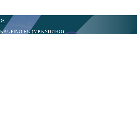
ы»
сти МКKUPINO.RU (МККУПИНО)