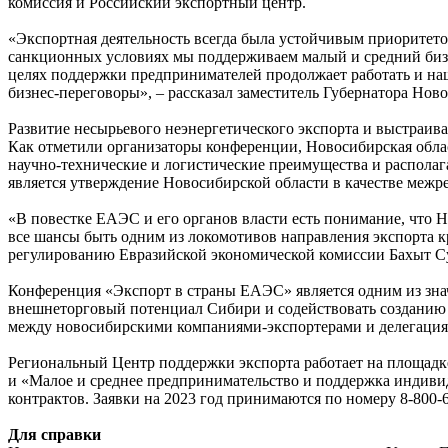
комиссия и Российский экспортный центр.
«Экспортная деятельность всегда была устойчивым приоритето
санкционных условиях мы поддерживаем малый и средний бизн
целях поддержки предпринимателей продолжает работать и наш
бизнес-переговоры», – рассказал заместитель Губернатора Нов
Развитие несырьевого неэнергетического экспорта и выстраи
Как отметили организаторы конференции, Новосибирская обла
научно-технические и логистические преимущества и распола
является утверждение Новосибирской области в качестве межр
«В повестке ЕАЭС и его органов власти есть понимание, что
все шансы быть одним из локомотивов направления экспорта
регулированию Евразийской экономической комиссии Бахыт С
Конференция «Экспорт в страны ЕАЭС» является одним из зна
внешнеторговый потенциал Сибири и содействовать созданию н
между новосибирскими компаниями-экспортерами и делегациям
Региональный Центр поддержки экспорта работает на площадк
и «Малое и среднее предпринимательство и поддержка индиви
контрактов. Заявки на 2023 год принимаются по номеру 8-800-
Для справки