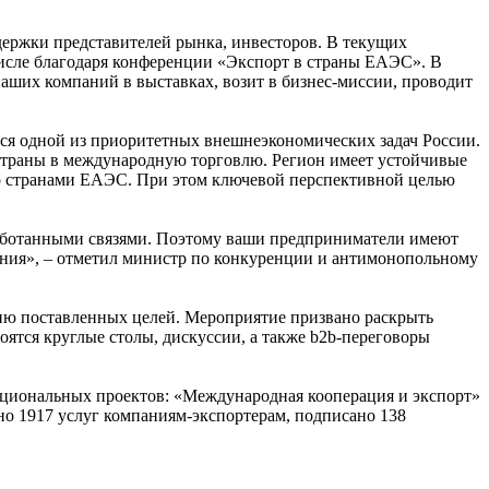
держки представителей рынка, инвесторов. В текущих
числе благодаря конференции «Экспорт в страны ЕАЭС». В
аших компаний в выставках, возит в бизнес-миссии, проводит
ся одной из приоритетных внешнеэкономических задач России.
 страны в международную торговлю. Регион имеет устойчивые
со странами ЕАЭС. При этом ключевой перспективной целью
работанными связями. Поэтому ваши предприниматели имеют
ния», – отметил министр по конкуренции и антимонопольному
ию поставленных целей. Мероприятие призвано раскрыть
ятся круглые столы, дискуссии, а также b2b-переговоры
ациональных проектов: «Международная кооперация и экспорт»
но 1917 услуг компаниям-экспортерам, подписано 138