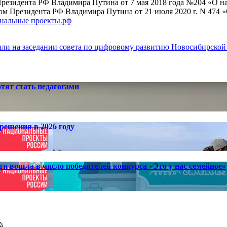
резидента РФ Владимира Путина от 7 мая 2018 года №204 «О на
азом Президента РФ Владимира Путина от 21 июля 2020 г. N 474
ональные проекты.рф
ли на заседании совета по цифровому развитию Новосибирской
отят стать педагогами
решения в 2026 году
ти вошла в число победителей конкурса «Это у нас семейное»