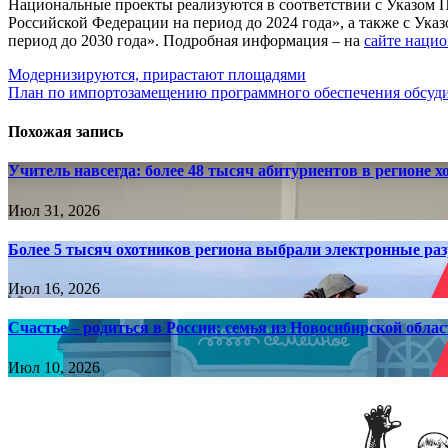
Национальные проекты реализуются в соответствии с Указом П
Российской Федерации на период до 2024 года», а также с Ук
период до 2030 года». Подробная информация – на
сайте наци
Навигация
Модернизируются, прирастают площадями
План по импортозамещению программного обеспечения обсуди
по
записям
Похожая запись
Учитель навсегда: более 48 тысяч абитуриентов в регионе х
Июл 31, 2026
Более 5 тысяч охотников региона выбрали электронные раз
Июл 16, 2026
Счастье – родиться в России: семья из Новосибирской облас
Июл 10, 2026