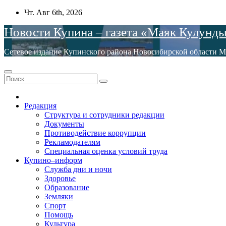
Перейти
Чт. Авг 6th, 2026
к
Новости Купина – газета «Маяк Кулунд
содержимому
Сетевое издание Купинского района Новосибирской обла
Редакция
Структура и сотрудники редакции
Документы
Противодействие коррупции
Рекламодателям
Специальная оценка условий труда
Купино–информ
Служба дни и ночи
Здоровье
Образование
Земляки
Спорт
Помощь
Культура