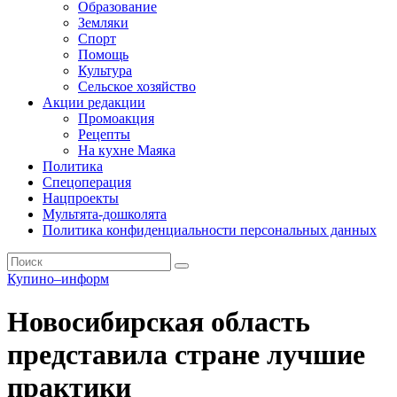
Образование
Земляки
Спорт
Помощь
Культура
Сельское хозяйство
Акции редакции
Промоакция
Рецепты
На кухне Маяка
Политика
Спецоперация
Нацпроекты
Мультята-дошколята
Политика конфиденциальности персональных данных
Купино–информ
Новосибирская область
представила стране лучшие
практики