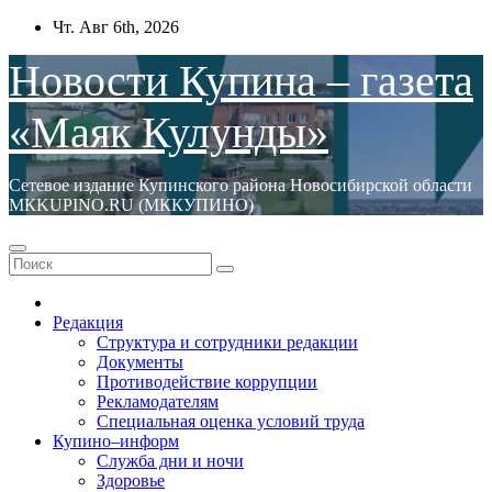
Перейти
Чт. Авг 6th, 2026
к
содержимому
Новости Купина – газета
«Маяк Кулунды»
Сетевое издание Купинского района Новосибирской области
МКKUPINO.RU (МККУПИНО)
Редакция
Структура и сотрудники редакции
Документы
Противодействие коррупции
Рекламодателям
Специальная оценка условий труда
Купино–информ
Служба дни и ночи
Здоровье