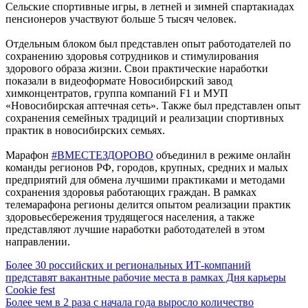
Сельские спортивные игры, в летней и зимней спартакиадах
пенсионеров участвуют больше 5 тысяч человек.
Отдельным блоком был представлен опыт работодателей по
сохранению здоровья сотрудников и стимулирования
здорового образа жизни. Свои практические наработки
показали в видеоформате Новосибирский завод
химконцентратов, группа компаний F1 и МУП
«Новосибирская аптечная сеть». Также был представлен опыт
сохранения семейных традиций и реализации спортивных
практик в новосибирских семьях.
Марафон
#ВМЕСТЕЗДОРОВО
объединил в режиме онлайн
команды регионов РФ, городов, крупных, средних и малых
предприятий для обмена лучшими практиками и методами
сохранения здоровья работающих граждан. В рамках
телемарафона регионы делится опытом реализации практик
здоровьесбережения трудящегося населения, а также
представляют лучшие наработки работодателей в этом
направлении.
Навигация
Более 30 российских и региональных ИТ-компаний
представят вакантные рабочие места в рамках Дня карьеры
по
Cookie fest
записям
Более чем в 2 раза с начала года выросло количество