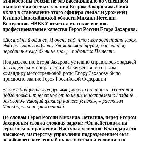
Минобороны России не раз рассказывало об успешном
выполнении боевых заданий Егором Захаровым. Свой
вклад в становление этого офицера сделал и уроженец
Купино Новосибирской области Михаил Петелин.
Выпускник НВВКУ отметил высокие военно-
профессиональные качества Героя России Егора Захарова.
«Достойный офицер. Я очень рад, что смог воспитать героя.
Это большая гордость. Значит, мои труды, мои знания,
переданные ему, были не зря», – поделился Петелин.
Подразделение Егора Захарова успешно справилось с задачей
на Авдеевском направлении. За мужество и героизм
командиру мотострелковой роты Егору Захарову было
присвоено звание Героя Российской Федерации.
«Пот с бойцов бежал ручьями, мозоли натирали. Усиленная
подготовка и трепетное отношение к поставленной задаче –
основополагающий фактор нашего успеха», – рассказал
Минобороны награжденный.
По словам Героя России Михаила Петелина, перед Егором
Захаровым стояла сложная задача: «Он действовал на
серьезном направлении. Наступал успешно. Благодаря его
высокому мастерству управления подразделением был
освобожден населенный пункт и созданы условия для