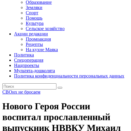
Образование
Земляки
Спорт
Помощь
Культура
Сельское хозяйство
Акции редакции
Промоакция
Рецепты
На кухне Маяка
Политика
Спецоперация
Нацпроекты
Мультята-дошколята
Политика конфиденциальности персональных данных
СВОих не бросаем
Нового Героя России
воспитал прославленный
выпускник НВВКУ Михаил