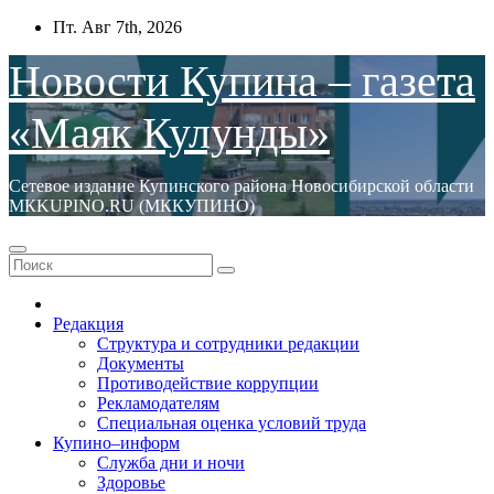
Перейти
Пт. Авг 7th, 2026
к
содержимому
Новости Купина – газета
«Маяк Кулунды»
Сетевое издание Купинского района Новосибирской области
МКKUPINO.RU (МККУПИНО)
Редакция
Структура и сотрудники редакции
Документы
Противодействие коррупции
Рекламодателям
Специальная оценка условий труда
Купино–информ
Служба дни и ночи
Здоровье