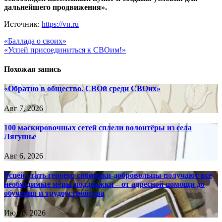
дальнейшего продвижения».
Источник:
https://vn.ru
Навигация
«Баллада о своих»
«Успей присоединиться к СВОим!»
по
записям
Похожая запись
«Обратно в общество. СВОй среди СВОих»
Авг 7, 2026
100 маскировочных сетей сплели волонтёры из села
Лягушье
Авг 6, 2026
Успей стать героем: сибиряки-добровольцы получают все
необходимые меры поддержки – от адресной помощи до
обучения и трудоустройства
Июл 8, 2026