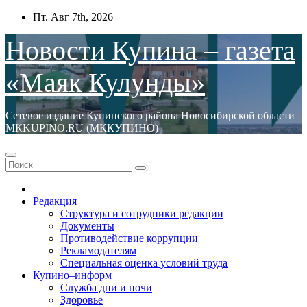
Перейти
Пт. Авг 7th, 2026
к
содержимому
Новости Купина – газета
«Маяк Кулунды»
Сетевое издание Купинского района Новосибирской области
МКKUPINO.RU (МККУПИНО)
Редакция
Структура и сотрудники редакции
Документы
Противодействие коррупции
Рекламодателям
Специальная оценка условий труда
Купино–информ
Служба дни и ночи
Здоровье