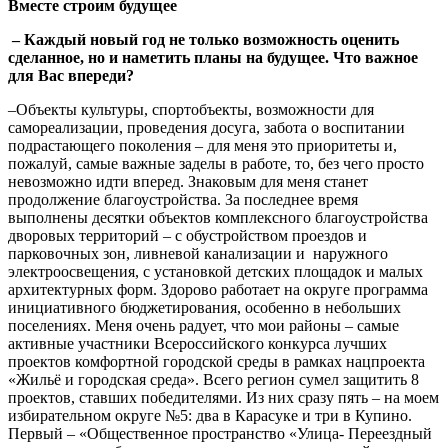
Вместе строим будущее
– Каждый новый год не только возможность оценить
сделанное, но и наметить планы на будущее. Что важное
для Вас впереди?
–Объекты культуры, спортобъекты, возможности для
самореализации, проведения досуга, забота о воспитании
подрастающего поколения – для меня это приоритеты и,
пожалуй, самые важные заделы в работе, то, без чего просто
невозможно идти вперед. Знаковым для меня станет
продолжение благоустройства. За последнее время
выполнены десятки объектов комплексного благоустройства
дворовых территорий – с обустройством проездов и
парковочных зон, ливневой канализации и наружного
электроосвещения, с установкой детских площадок и малых
архитектурных форм. Здорово работает на округе программа
инициативного бюджетирования, особенно в небольших
поселениях. Меня очень радует, что мои районы – самые
активные участники Всероссийского конкурса лучших
проектов комфортной городской среды в рамках нацпроекта
«Жильё и городская среда». Всего регион сумел защитить 8
проектов, ставших победителями. Из них сразу пять – на моем
избирательном округе №5: два в Карасуке и три в Купино.
Первый – «Общественное пространство «Улица- Переездный