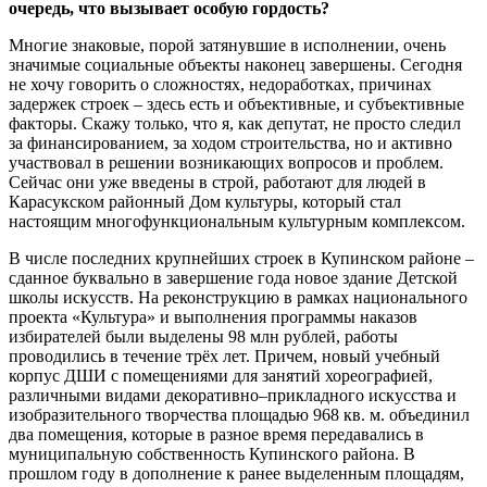
очередь, что вызывает особую гордость?
Многие знаковые, порой затянувшие в исполнении, очень
значимые социальные объекты наконец завершены. Сегодня
не хочу говорить о сложностях, недоработках, причинах
задержек строек – здесь есть и объективные, и субъективные
факторы. Скажу только, что я, как депутат, не просто следил
за финансированием, за ходом строительства, но и активно
участвовал в решении возникающих вопросов и проблем.
Сейчас они уже введены в строй, работают для людей в
Карасукском районный Дом культуры, который стал
настоящим многофункциональным культурным комплексом.
В числе последних крупнейших строек в Купинском районе –
сданное буквально в завершение года новое здание Детской
школы искусств. На реконструкцию в рамках национального
проекта «Культура» и выполнения программы наказов
избирателей были выделены 98 млн рублей, работы
проводились в течение трёх лет. Причем, новый учебный
корпус ДШИ с помещениями для занятий хореографией,
различными видами декоративно–прикладного искусства и
изобразительного творчества площадью 968 кв. м. объединил
два помещения, которые в разное время передавались в
муниципальную собственность Купинского района. В
прошлом году в дополнение к ранее выделенным площадям,