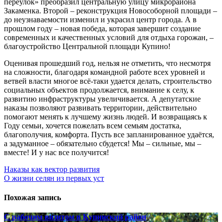
переулок» преобразил центральную улицу микрорайона
Закаменка. Второй – реконструкция Новособорной площади –
до неузнаваемости изменил и украсил центр города. А в
прошлом году – новая победа, которая завершит создание
современных и качественных условий для отдыха горожан, –
благоустройство Центральной площади Купино!
Оценивая прошедший год, нельзя не отметить, что несмотря
на сложности, благодаря командной работе всех уровней и
ветвей власти многое всё-таки удается делать, строительство
социальных объектов продолжается, внимание к селу, к
развитию инфраструктуры увеличивается. А депутатские
наказы позволяют развивать территории, действительно
помогают менять к лучшему жизнь людей. И возвращаясь к
Году семьи, хочется пожелать всем семьям достатка,
благополучия, комфорта. Пусть все запланированное удаётся,
а задуманное – обязательно сбудется! Мы – сильные, мы –
вместе! И у нас все получится!
Навигация
Наказы как вектор развития
О жизни селян из первых уст
по
записям
Похожая запись
С рабочим визитом в Купинский район