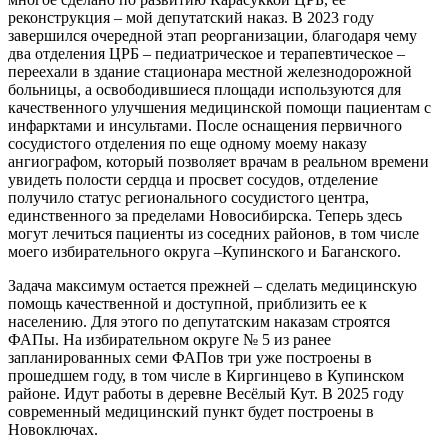
реконструкция – мой депутатский наказ. В 2023 году
завершился очередной этап реорганизации, благодаря чему
два отделения ЦРБ – педиатрическое и терапевтическое –
переехали в здание стационара местной железнодорожной
больницы, а освободившиеся площади используются для
качественного улучшения медицинской помощи пациентам с
инфарктами и инсультами. После оснащения первичного
сосудистого отделения по еще одному моему наказу
ангиографом, который позволяет врачам в реальном времени
увидеть полости сердца и просвет сосудов, отделение
получило статус регионального сосудистого центра,
единственного за пределами Новосибирска. Теперь здесь
могут лечиться пациенты из соседних районов, в том числе
моего избирательного округа –Купинского и Баганского.
Задача максимум остается прежней – сделать медицинскую
помощь качественной и доступной, приблизить ее к
населению. Для этого по депутатским наказам строятся
ФАПы. На избирательном округе № 5 из ранее
запланированных семи ФАПов три уже построены в
прошедшем году, в том числе в Киргинцево в Купинском
районе. Идут работы в деревне Весёлый Кут. В 2025 году
современный медицинский пункт будет построены в
Новоключах.