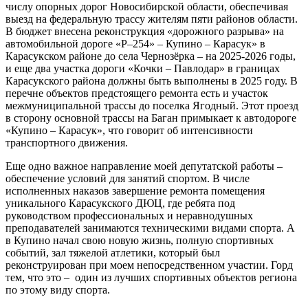
числу опорных дорог Новосибирской области, обеспечивая
выезд на федеральную трассу жителям пяти районов области.
В бюджет внесена реконструкция «дорожного разрыва» на
автомобильной дороге «Р–254» – Купино – Карасук» в
Карасукском районе до села Чернозёрка – на 2025-2026 годы,
и еще два участка дороги «Кочки – Павлодар» в границах
Карасукского района должны быть выполнены в 2025 году. В
перечне объектов предстоящего ремонта есть и участок
межмуниципальной трассы до поселка Ягодный. Этот проезд
в сторону основной трассы на Баган примыкает к автодороге
«Купино – Карасук», что говорит об интенсивности
транспортного движения.
Еще одно важное направление моей депутатской работы –
обеспечение условий для занятий спортом. В числе
исполненных наказов завершение ремонта помещения
уникального Карасукского ДЮЦ, где ребята под
руководством профессиональных и неравнодушных
преподавателей занимаются техническими видами спорта. А
в Купино начал свою новую жизнь, полную спортивных
событий, зал тяжелой атлетики, который был
реконструирован при моем непосредственном участии. Горд
тем, что это – один из лучших спортивных объектов региона
по этому виду спорта.