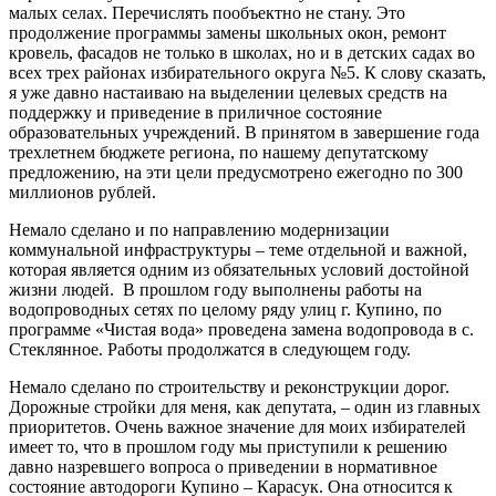
малых селах. Перечислять пообъектно не стану. Это
продолжение программы замены школьных окон, ремонт
кровель, фасадов не только в школах, но и в детских садах во
всех трех районах избирательного округа №5. К слову сказать,
я уже давно настаиваю на выделении целевых средств на
поддержку и приведение в приличное состояние
образовательных учреждений. В принятом в завершение года
трехлетнем бюджете региона, по нашему депутатскому
предложению, на эти цели предусмотрено ежегодно по 300
миллионов рублей.
Немало сделано и по направлению модернизации
коммунальной инфраструктуры – теме отдельной и важной,
которая является одним из обязательных условий достойной
жизни людей. В прошлом году выполнены работы на
водопроводных сетях по целому ряду улиц г. Купино, по
программе «Чистая вода» проведена замена водопровода в с.
Стеклянное. Работы продолжатся в следующем году.
Немало сделано по строительству и реконструкции дорог.
Дорожные стройки для меня, как депутата, – один из главных
приоритетов. Очень важное значение для моих избирателей
имеет то, что в прошлом году мы приступили к решению
давно назревшего вопроса о приведении в нормативное
состояние автодороги Купино – Карасук. Она относится к