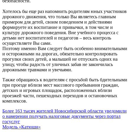
безопасности.
Хотелось бы еще раз напомнить родителям юных участников
дорожного движения, что только Вы являетесь главным
примером для детей, своим поведением и действиями
формируете их воспитание и привычки, в том числе и
культуру дорожного поведения. Вне учебного процесса с
детьми нет воспитателей и педагогов – весь контроль
осуществляете Вы сами.
Поэтому именно Вам следует быть особенно внимательными
и осторожными на дорогах, обязательно контролировать
прогулки своих детей, а малышей не отпускать одних на
улицу, чтобы радость от уличных забав не закончилась
дорожными травмами и увечьями.
Также обращаюсь к водителям с просьбой быть бдительными
при проезде вблизи мест массового пребывания граждан,
детских и игровых площадок, расположенных вблизи
проезжей части, пешеходных переходов и остановочных
комплексов.
Навигация
Более 163 тысяч жителей Новосибирской области уведомили
о намерении получать налоговые документы через портал
по
госуслуг
записям
Модель «Катюши»