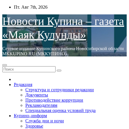
Перейти
Пт. Авг 7th, 2026
к
содержимому
Новости Купина – газета
«Маяк Кулунды»
Сетевое издание Купинского района Новосибирской области
МКKUPINO.RU (МККУПИНО)
Редакция
Структура и сотрудники редакции
Документы
Противодействие коррупции
Рекламодателям
Специальная оценка условий труда
Купино–информ
Служба дни и ночи
Здоровье