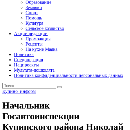
Образование
Земляки
Спорт
Помощь
Культура
Сельское хозяйство
Акции редакции
Промоакция
Рецепты
На кухне Маяка
Политика
Спецоперация
Нацпроекты
Мультята-дошколята
Политика конфиденциальности персональных данных
Купино–информ
Начальник
Госавтоинспекции
Купинского района Николай