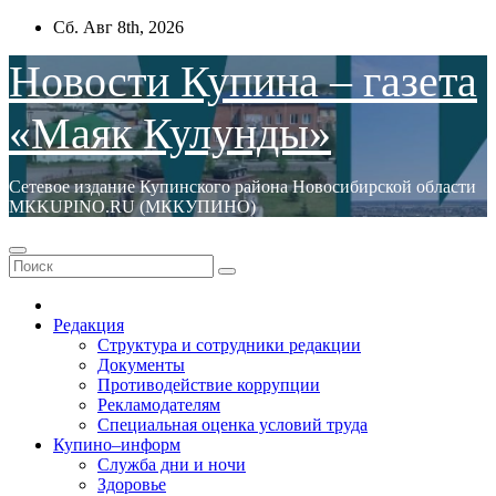
Перейти
Сб. Авг 8th, 2026
к
содержимому
Новости Купина – газета
«Маяк Кулунды»
Сетевое издание Купинского района Новосибирской области
МКKUPINO.RU (МККУПИНО)
Редакция
Структура и сотрудники редакции
Документы
Противодействие коррупции
Рекламодателям
Специальная оценка условий труда
Купино–информ
Служба дни и ночи
Здоровье