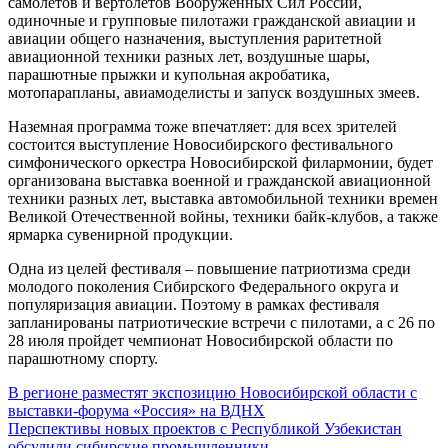
самолетов и вертолетов Вооруженных Сил России,
одиночные и групповые пилотажи гражданской авиации и
авиации общего назначения, выступления раритетной
авиационной техники разных лет, воздушные шары,
парашютные прыжки и купольная акробатика,
мотопарапланы, авиамоделисты и запуск воздушных змеев.
Наземная программа тоже впечатляет: для всех зрителей
состоится выступление Новосибирского фестивального
симфонического оркестра Новосибирской филармонии, будет
организована выставка военной и гражданской авиационной
техники разных лет, выставка автомобильной техники времен
Великой Отечественной войны, техники байк-клубов, а также
ярмарка сувенирной продукции.
Одна из целей фестиваля – повышение патриотизма среди
молодого поколения Сибирского Федерального округа и
популяризация авиации. Поэтому в рамках фестиваля
запланированы патриотические встречи с пилотами, а с 26 по
28 июля пройдет чемпионат Новосибирской области по
парашютному спорту.
Навигация
В регионе разместят экспозицию Новосибирской области с
выставки-форума «Россия» на ВДНХ
по
Перспективы новых проектов с Республикой Узбекистан
обсудили сибирские промышленники