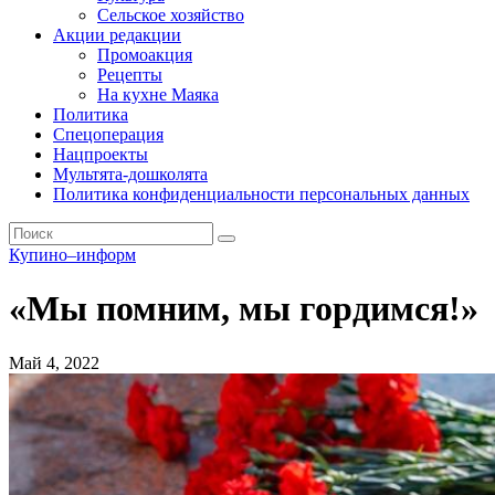
Сельское хозяйство
Акции редакции
Промоакция
Рецепты
На кухне Маяка
Политика
Спецоперация
Нацпроекты
Мультята-дошколята
Политика конфиденциальности персональных данных
Купино–информ
«Мы помним, мы гордимся!»
Май 4, 2022