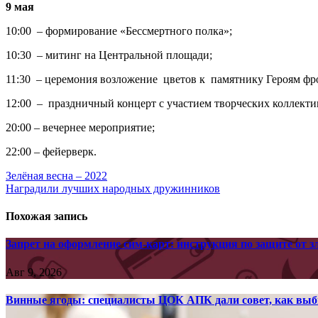
9 мая
10:00 – формирование «Бессмертного полка»;
10:30 – митинг на Центральной площади;
11:30 – церемония возложение цветов к памятнику Героям фр
12:00 – праздничный концерт с участием творческих коллект
20:00 – вечернее мероприятие;
22:00 – фейерверк.
Навигация
Зелёная весна – 2022
Наградили лучших народных дружинников
по
записям
Похожая запись
Запрет на оформление сим-карт: инструкция по защите от
Авг 9, 2026
Винные ягоды: специалисты ЦОК АПК дали совет, как выб