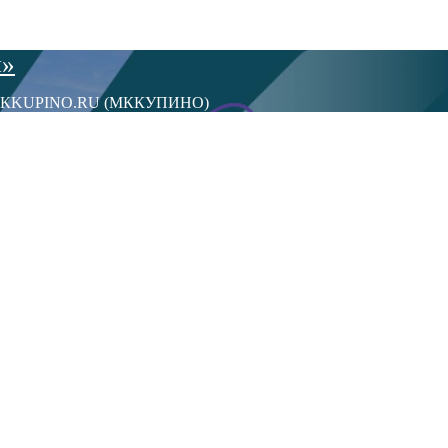
ы»
сти МКKUPINO.RU (МККУПИНО)