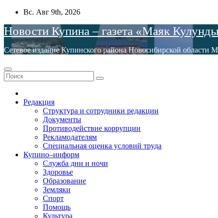
Перейти
Вс. Авг 9th, 2026
к
Новости Купина – газета «Маяк Кулунд
содержимому
Сетевое издание Купинского района Новосибирской обла
Редакция
Структура и сотрудники редакции
Документы
Противодействие коррупции
Рекламодателям
Специальная оценка условий труда
Купино–информ
Служба дни и ночи
Здоровье
Образование
Земляки
Спорт
Помощь
Культура