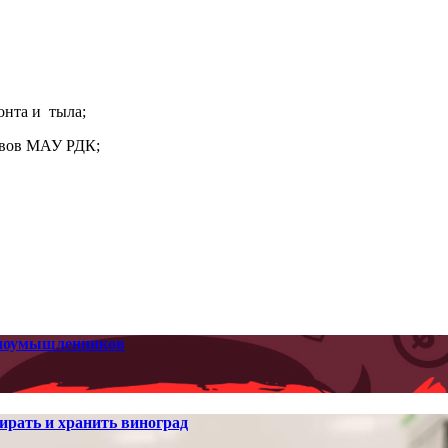
онта и тыла;
ивов МАУ РДК;
 злоумышленников
ирать и хранить виноград