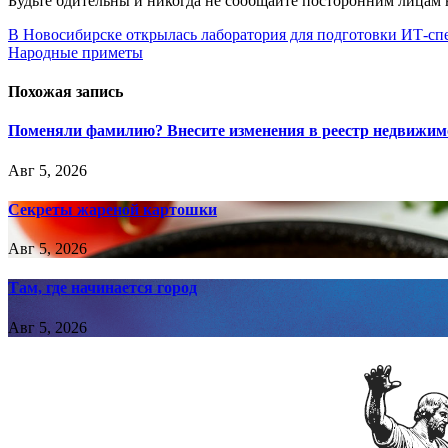
Будьте бдительны и никогда не сообщайте посторонним лицам 
Навигация
В Новосибирске открылась лаборатория для подготовки ИТ-сп
Народные приметы
по
записям
Похожая запись
Поменяли фамилию? Внесите изменения в реестр недвижим
Авг 5, 2026
Секреты жареной картошки
Авг 5, 2026
Там, где начинается город
Авг 5, 2026