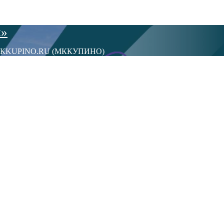
ы»
сти МКKUPINO.RU (МККУПИНО)