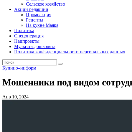
Сельское хозяйство
Акции редакции
Промоакция
Рецепты
На кухне Маяка
Политика
Спецоперация
Нацпроекты
Мультята-дошколята
Политика конфиденциальности персональных данных
Купино–информ
Мошенники под видом сотру
Апр 10, 2024