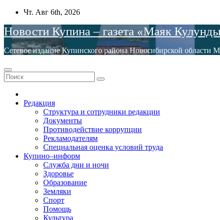
Перейти
Чт. Авг 6th, 2026
к
Новости Купина – газета «Маяк Кулунд
содержимому
Сетевое издание Купинского района Новосибирской обла
Редакция
Структура и сотрудники редакции
Документы
Противодействие коррупции
Рекламодателям
Специальная оценка условий труда
Купино–информ
Служба дни и ночи
Здоровье
Образование
Земляки
Спорт
Помощь
Культура