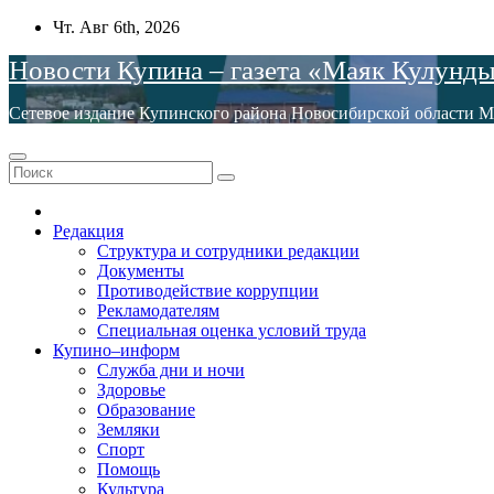
Перейти
Чт. Авг 6th, 2026
к
Новости Купина – газета «Маяк Кулунд
содержимому
Сетевое издание Купинского района Новосибирской обла
Редакция
Структура и сотрудники редакции
Документы
Противодействие коррупции
Рекламодателям
Специальная оценка условий труда
Купино–информ
Служба дни и ночи
Здоровье
Образование
Земляки
Спорт
Помощь
Культура