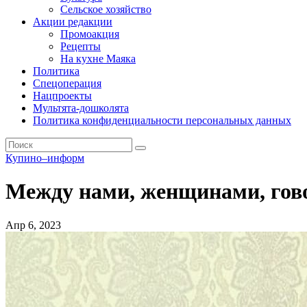
Сельское хозяйство
Акции редакции
Промоакция
Рецепты
На кухне Маяка
Политика
Спецоперация
Нацпроекты
Мультята-дошколята
Политика конфиденциальности персональных данных
Купино–информ
Между нами, женщинами, гов
Апр 6, 2023