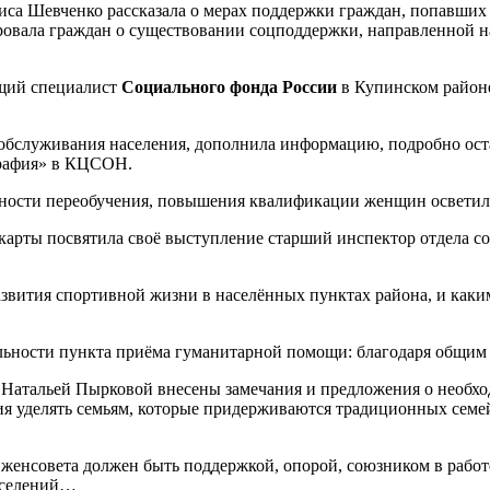
са Шевченко рассказала о мерах поддержки граждан, попавших в
овала граждан о существовании соцподдержки, направленной н
ущий специалист
Социального фонда России
в Купинском район
 обслуживания населения, дополнила информацию, подробно ост
графия» в КЦСОН.
ожности переобучения, повышения квалификации женщин осветила
карты посвятила своё выступление старший инспектор отдела с
вития спортивной жизни в населённых пунктах района, и каким 
ельности пункта приёма гуманитарной помощи: благодаря общим 
я Натальей Пырковой внесены замечания и предложения о необх
я уделять семьям, которые придерживаются традиционных семей
женсовета должен быть поддержкой, опорой, союзником в работе
поселений…