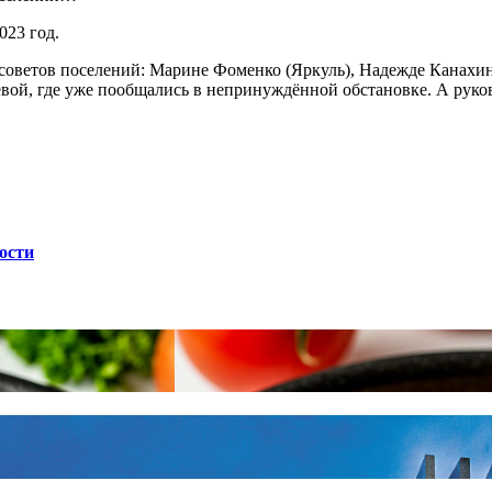
023 год.
нсоветов поселений: Марине Фоменко (Яркуль), Надежде Канахи
й, где уже пообщались в непринуждённой обстановке. А руково
ости