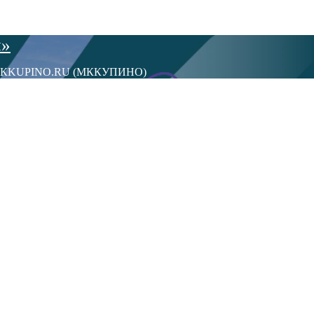
ы»
сти МКKUPINO.RU (МККУПИНО)