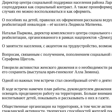
Директор центра социальной поддержки населения района Лари
соцподдержки как социальный контракт. А также проинформир
случаях ею можно воспользоваться и как оформить.
О пособиях на детей, правилах их оформления рассказала вед
реабилитаций инвалидов – её коллега Людмила Матвеева.
Наталья Пыркова, директор комплексного центра социального
реабилитации, организованного в рамках нацпроектов «Демо
О занятости населения, с акцентом на трудоустройство, возм
Вопросам, связанным с получением, пополнением социальной 
Серафима Щиголь.
Говорили активистки женского движения и о необходимости раз
его сохранить (выступала врач-гинеколог Алла Зимина).
Одной из важных тем встречи стал своеобразный отчёт о деят
В ходе встречи намечен план работы, руководителем движени
освещать проделанную работу на территориях. Больше внимани
воспитывают детей, показывать и рассказывать о них в газете.
Общественные организации на территориях, в том числе актив 
гражданской активности, творческих способностей жителей 