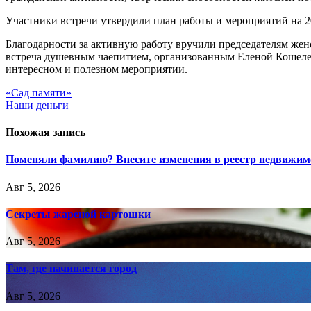
Участники встречи утвердили план работы и мероприятий на 2
Благодарности за активную работу вручили председателям же
встреча душевным чаепитием, организованным Еленой Кошелево
интересном и полезном мероприятии.
Навигация
«Сад памяти»
Наши деньги
по
записям
Похожая запись
Поменяли фамилию? Внесите изменения в реестр недвижим
Авг 5, 2026
Секреты жареной картошки
Авг 5, 2026
Там, где начинается город
Авг 5, 2026