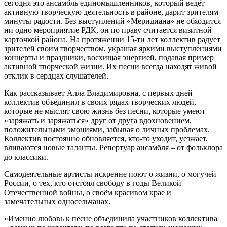
сегодня это ансамбль единомышленников, который ведёт
активную творческую деятельность в районе, дарит зрителям
минуты радости. Без выступлений «Меридиана» не обходится
ни одно мероприятие РДК, он по праву считается визитной
карточкой района. На протяжении 15-ти лет коллектив радует
зрителей своим творчеством, украшая яркими выступлениями
концерты и праздники, восхищая энергией, подавая пример
активной творческой жизни. Их песни всегда находят живой
отклик в сердцах слушателей.
Как рассказывает Алла Владимировна, с первых дней
коллектив объединил в своих рядах творческих людей,
которые не мыслят свою жизнь без песни, которые умеют
«заряжать и заряжаться» друг от друга вдохновением,
положительными эмоциями, забывая о личных проблемах.
Коллектив постоянно обновляется, кто-то уходит, уезжает,
вливаются новые таланты. Репертуар ансамбля – от фольклора
до классики.
Самодеятельные артисты искренне поют о жизни, о могучей
России, о тех, кто отстоял свободу в годы Великой
Отечественной войны, о своём красивом крае и
замечательных односельчанах.
«Именно любовь к песне объединила участников коллектива