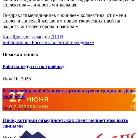
коллектива – личность уникальная.
Поздравляя меридианцев с юбилеем коллектива, от имени
коллег и зрителей желаю им новых творческих идей на
радость жителей города и района!»
Навигация
Калейдоскоп талантов ДШИ
Библионочь «Россыпь талантов народных»
по
записям
Похожая запись
Работы ведутся по графику
Июл 10, 2026
В Новосибирской области стартовала регистрация на День
молодёжи
Июн 16, 2026
Язык, который объединяет: как сленг мешает нам быть
едиными