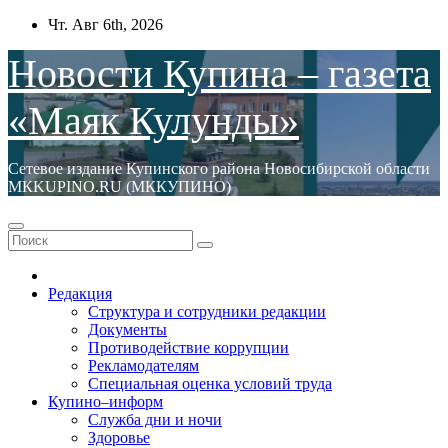
Перейти
Чт. Авг 6th, 2026
к
содержимому
Новости Купина – газета
«Маяк Кулунды»
Сетевое издание Купинского района Новосибирской области
МКKUPINO.RU (МККУПИНО)
Редакция
Структура и сотрудники редакции
Документы
Противодействие коррупции
Рекламодателям
Специальная оценка условий труда
Купино–информ
Служба дни и ночи
Здоровье