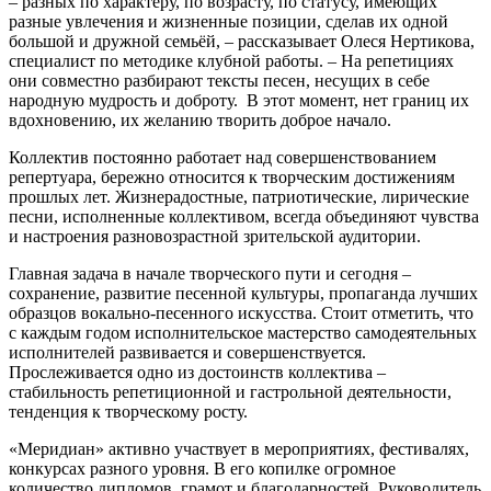
– разных по характеру, по возрасту, по статусу, имеющих
разные увлечения и жизненные позиции, сделав их одной
большой и дружной семьёй, – рассказывает Олеся Нертикова,
специалист по методике клубной работы. – На репетициях
они совместно разбирают тексты песен, несущих в себе
народную мудрость и доброту. В этот момент, нет границ их
вдохновению, их желанию творить доброе начало.
Коллектив постоянно работает над совершенствованием
репертуара, бережно относится к творческим достижениям
прошлых лет. Жизнерадостные, патриотические, лирические
песни, исполненные коллективом, всегда объединяют чувства
и настроения разновозрастной зрительской аудитории.
Главная задача в начале творческого пути и сегодня –
сохранение, развитие песенной культуры, пропаганда лучших
образцов вокально-песенного искусства. Стоит отметить, что
с каждым годом исполнительское мастерство самодеятельных
исполнителей развивается и совершенствуется.
Прослеживается одно из достоинств коллектива –
стабильность репетиционной и гастрольной деятельности,
тенденция к творческому росту.
«Меридиан» активно участвует в мероприятиях, фестивалях,
конкурсах разного уровня. В его копилке огромное
количество дипломов, грамот и благодарностей. Руководитель