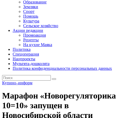
Образование
Земляки
Спорт
Помощь
Культура
Сельское хозяйство
Акции редакции
Промоакция
Рецепты
На кухне Маяка
Политика
Спецоперация
Нацпроекты
Мультята-дошколята
Политика конфиденциальности персональных данных
Купино–информ
Марафон «Новорегуляторика
10=10» запущен в
Новосибирской области