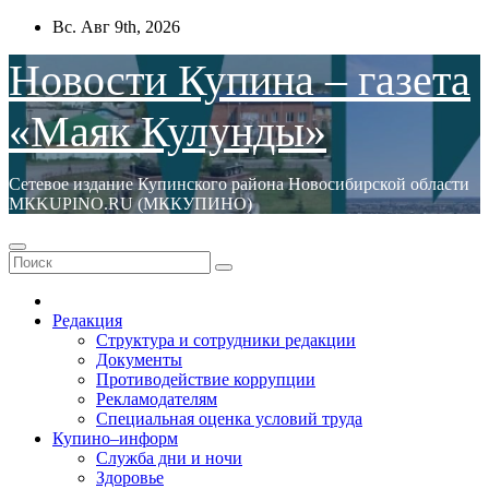
Перейти
Вс. Авг 9th, 2026
к
содержимому
Новости Купина – газета
«Маяк Кулунды»
Сетевое издание Купинского района Новосибирской области
МКKUPINO.RU (МККУПИНО)
Редакция
Структура и сотрудники редакции
Документы
Противодействие коррупции
Рекламодателям
Специальная оценка условий труда
Купино–информ
Служба дни и ночи
Здоровье