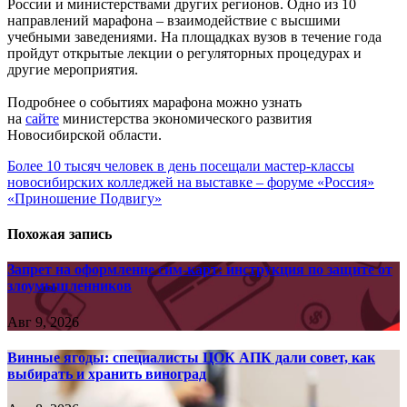
России и министерствами других регионов. Одно из 10
направлений марафона – взаимодействие с высшими
учебными заведениями. На площадках вузов в течение года
пройдут открытые лекции о регуляторных процедурах и
другие мероприятия.
Подробнее о событиях марафона можно узнать
на
сайте
министерства экономического развития
Новосибирской области.
Навигация
Более 10 тысяч человек в день посещали мастер-классы
новосибирских колледжей на выставке – форуме «Россия»
по
«Приношение Подвигу»
записям
Похожая запись
Запрет на оформление сим-карт: инструкция по защите от
злоумышленников
Авг 9, 2026
Винные ягоды: специалисты ЦОК АПК дали совет, как
выбирать и хранить виноград