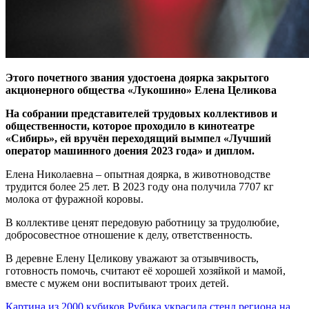
Этого почетного звания удостоена доярка закрытого
акционерного общества «Лукошино» Елена Целикова
На собрании представителей трудовых коллективов и
общественности, которое проходило в кинотеатре
«Сибирь», ей вручён переходящий вымпел «Лучший
оператор машинного доения 2023 года» и диплом.
Елена Николаевна – опытная доярка, в животноводстве
трудится более 25 лет. В 2023 году она получила 7707 кг
молока от фуражной коровы.
В коллективе ценят передовую работницу за трудолюбие,
добросовестное отношение к делу, ответственность.
В деревне Елену Целикову уважают за отзывчивость,
готовность помочь, считают её хорошей хозяйкой и мамой,
вместе с мужем они воспитывают троих детей.
Навигация
Картина из 2000 кубиков Рубика украсила стенд региона на