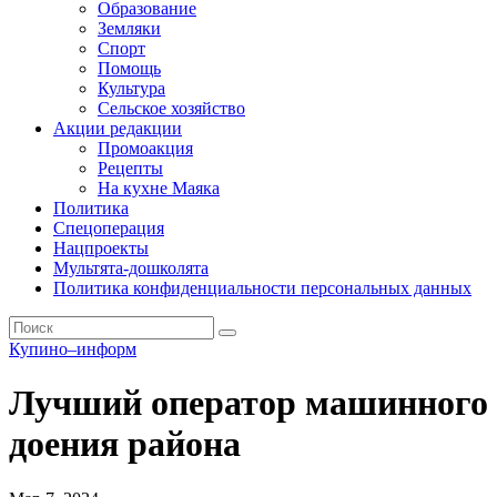
Образование
Земляки
Спорт
Помощь
Культура
Сельское хозяйство
Акции редакции
Промоакция
Рецепты
На кухне Маяка
Политика
Спецоперация
Нацпроекты
Мультята-дошколята
Политика конфиденциальности персональных данных
Купино–информ
Лучший оператор машинного
доения района