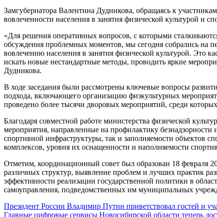
Замгубернатора Валентина Дудникова, обращаясь к участникам 
вовлеченности населения в занятия физической культурой и сп
«Для решения оперативных вопросов, с которыми сталкиваются
обсуждения проблемных моментов, мы сегодня собрались на п
вовлечению населения в занятия физической культурой. Это кас
искать новые нестандартные методы, проводить яркие меропри
Дудникова.
В ходе заседания были рассмотрены ключевые вопросы развити
подхода, включающего организацию физкультурных мероприяти
проведено более тысячи дворовых мероприятий, среди которых 
Благодаря совместной работе министерства физической культ
мероприятия, направленные на профилактику безнадзорности и
спортивной инфраструктуры, так и заполняемости объектов сп
комплексов, уровня их оснащенности и наполняемости спорти
Отметим, координационный совет был образован 18 февраля 20
различных структур, выявление проблем и лучших практик раз
эффективности реализации государственной политики в област
самоуправления, подведомственных им муниципальных учрежде
Навигация
Президент России Владимир Путин приветствовал гостей и уча
Главные цифровые сервисы Новосибирской области теперь дос