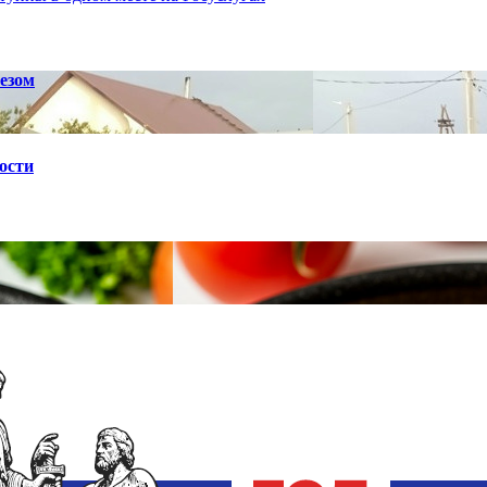
езом
ости