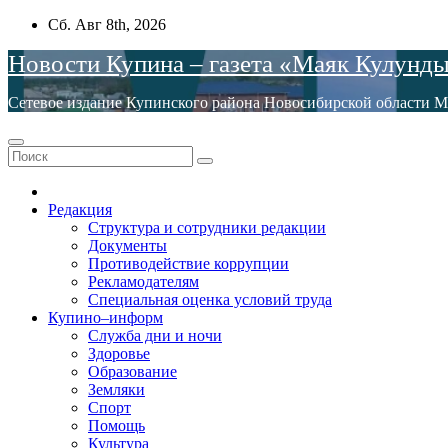
Перейти
Сб. Авг 8th, 2026
к
Новости Купина – газета «Маяк Кулунд
содержимому
Сетевое издание Купинского района Новосибирской обла
Редакция
Структура и сотрудники редакции
Документы
Противодействие коррупции
Рекламодателям
Специальная оценка условий труда
Купино–информ
Служба дни и ночи
Здоровье
Образование
Земляки
Спорт
Помощь
Культура