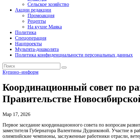
Сельское хозяйство
Акции редакции
Промоакция
Рецепты
На кухне Маяка
Политика
Спецоперация
Нацпроекты
Мультята-дошколята
Политика конфиденциальности персональных данных
Купино–информ
Координационный совет по ра
Правительстве Новосибирско
Мар 17, 2026
Первое заседание координационного совета по вопросам развит
заместителя Губернатора Валентины Дудниковой. Участие в ра
олимпийские чемпионы, заслуженные работники отрасли, вете