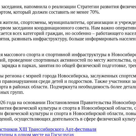
заседания, напомнила о реализации Стратегии развития физическ
ортом, который должен составить не менее 70%.
 жители, спортсмены, муниципалитеты, организации и учрежден
ервом заседании координационного совета. Нам важно оператив
ается всех категорий граждан, но особенно – работающего насел
ятия, развивать инфраструктуру, больше информировать населен
я массового спорта и спортивной инфраструктуры в Новосибирск
й, проведение спортивных активностей по месту жительства, о
зарядка в парках, занятия по общей физической подготовке, тре
уры региона с мэрией города Новосибирска, заслуженных спорт
 правонарушения среди детей и подростков. Также участники за
орта в районах области. Подчеркнута необходимость более дета
вных групп.
26 года на основании Постановления Правительства Новосибирс
вития физической культуры и спорта в Новосибирской области,
и физической культуры и спорта в Новосибирской области, пов
ний, осуществляющих деятельность в сфере физической культу
стников XIII Транссибирского Арт-фестиваля
тупны в одном месте на Госуслугах