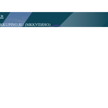
ы»
сти МКKUPINO.RU (МККУПИНО)