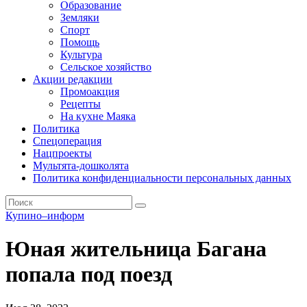
Образование
Земляки
Спорт
Помощь
Культура
Сельское хозяйство
Акции редакции
Промоакция
Рецепты
На кухне Маяка
Политика
Спецоперация
Нацпроекты
Мультята-дошколята
Политика конфиденциальности персональных данных
Купино–информ
Юная жительница Багана
попала под поезд