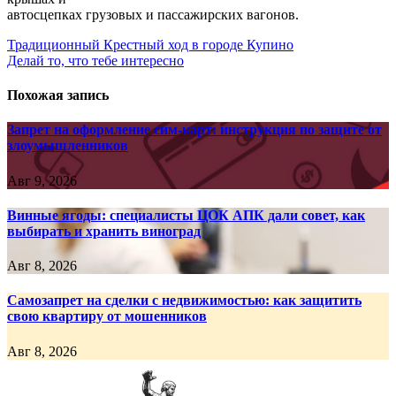
автосцепках грузовых и пассажирских вагонов.
Навигация
Традиционный Крестный ход в городе Купино
Делай то, что тебе интересно
по
записям
Похожая запись
Запрет на оформление сим-карт: инструкция по защите от
злоумышленников
Авг 9, 2026
Винные ягоды: специалисты ЦОК АПК дали совет, как
выбирать и хранить виноград
Авг 8, 2026
Самозапрет на сделки с недвижимостью: как защитить
свою квартиру от мошенников
Авг 8, 2026