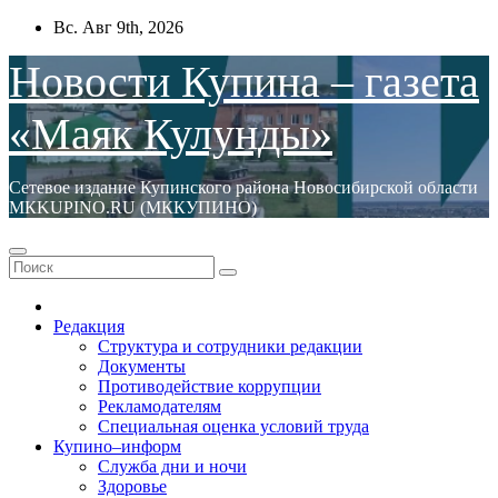
Перейти
Вс. Авг 9th, 2026
к
содержимому
Новости Купина – газета
«Маяк Кулунды»
Сетевое издание Купинского района Новосибирской области
МКKUPINO.RU (МККУПИНО)
Редакция
Структура и сотрудники редакции
Документы
Противодействие коррупции
Рекламодателям
Специальная оценка условий труда
Купино–информ
Служба дни и ночи
Здоровье