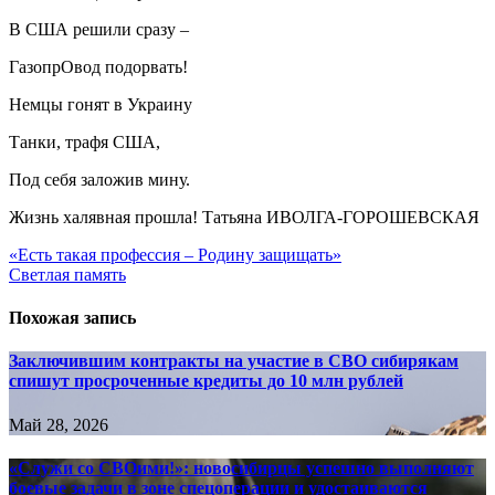
В США решили сразу –
ГазопрОвод подорвать!
Немцы гонят в Украину
Танки, трафя США,
Под себя заложив мину.
Жизнь халявная прошла! Татьяна ИВОЛГА-ГОРОШЕВСКАЯ
Навигация
«Есть такая профессия – Родину защищать»
Светлая память
по
записям
Похожая запись
Заключившим контракты на участие в СВО сибирякам
спишут просроченные кредиты до 10 млн рублей
Май 28, 2026
«Служи со СВОими!»: новосибирцы успешно выполняют
боевые задачи в зоне спецоперации и удостаиваются