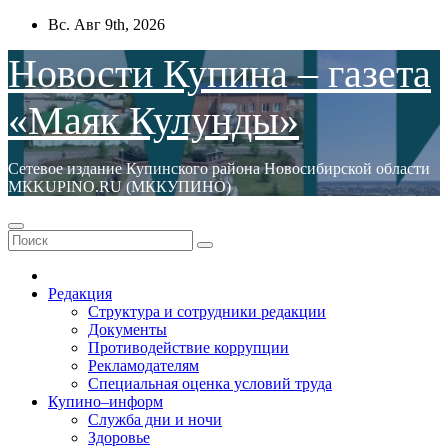
Перейти
Вс. Авг 9th, 2026
к
содержимому
Новости Купина – газета
«Маяк Кулунды»
Сетевое издание Купинского района Новосибирской области
МКKUPINO.RU (МККУПИНО)
Редакция
Структура и сотрудники редакции
Документы
Противодействие коррупции
Рекламодателям
Специальная оценка условий труда
Купино–информ
Служба дни и ночи
Здоровье