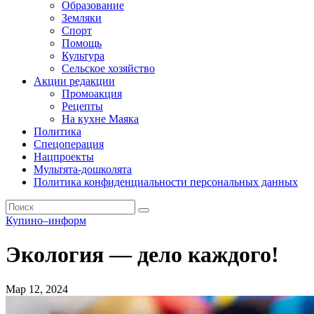
Образование
Земляки
Спорт
Помощь
Культура
Сельское хозяйство
Акции редакции
Промоакция
Рецепты
На кухне Маяка
Политика
Спецоперация
Нацпроекты
Мультята-дошколята
Политика конфиденциальности персональных данных
Купино–информ
Экология — дело каждого!
Мар 12, 2024