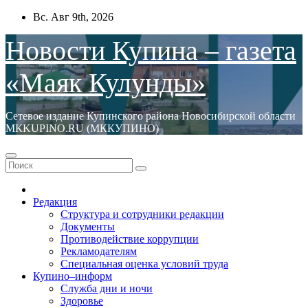
Перейти
Вс. Авг 9th, 2026
к
содержимому
Новости Купина – газета
«Маяк Кулунды»
Сетевое издание Купинского района Новосибирской области
МКKUPINO.RU (МККУПИНО)
Редакция
Структура и сотрудники редакции
Документы
Противодействие коррупции
Рекламодателям
Специальная оценка условий труда
Купино–информ
Служба дни и ночи
Здоровье