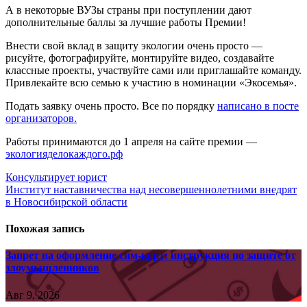
А в некоторые ВУЗы страны при поступлении дают
дополнительные баллы за лучшие работы Премии!
Внести свой вклад в защиту экологии очень просто —
рисуйте, фотографируйте, монтируйте видео, создавайте
классные проекты, участвуйте сами или приглашайте команду.
Привлекайте всю семью к участию в номинации «Экосемья».
Подать заявку очень просто. Все по порядку
написано в посте
организаторов.
Работы принимаются до 1 апреля на сайте премии —
экологияделокаждого.рф
Навигация
Консультирует юрист
Институт наставничества над несовершеннолетними внедрят
по
в Новосибирской области
записям
Похожая запись
Запрет на оформление сим-карт: инструкция по защите от
злоумышленников
Авг 9, 2026