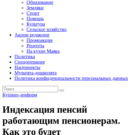
Образование
Земляки
Спорт
Помощь
Культура
Сельское хозяйство
Акции редакции
Промоакция
Рецепты
На кухне Маяка
Политика
Спецоперация
Нацпроекты
Мультята-дошколята
Политика конфиденциальности персональных данных
Купино–информ
Индексация пенсий
работающим пенсионерам.
Как это будет