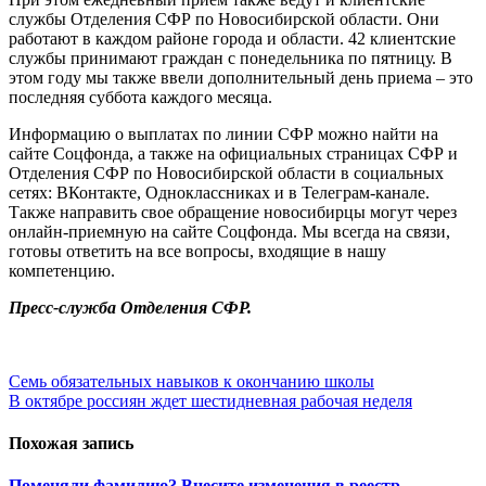
службы Отделения СФР по Новосибирской области. Они
работают в каждом районе города и области. 42 клиентские
службы принимают граждан с понедельника по пятницу. В
этом году мы также ввели дополнительный день приема – это
последняя суббота каждого месяца.
Информацию о выплатах по линии СФР можно найти на
сайте Соцфонда, а также на официальных страницах СФР и
Отделения СФР по Новосибирской области в социальных
сетях: ВКонтакте, Одноклассниках и в Телеграм-канале.
Также направить свое обращение новосибирцы могут через
онлайн-приемную на сайте Соцфонда. Мы всегда на связи,
готовы ответить на все вопросы, входящие в нашу
компетенцию.
Пресс-служба Отделения СФР.
Навигация
Семь обязательных навыков к окончанию школы
В октябре россиян ждет шестидневная рабочая неделя
по
записям
Похожая запись
Поменяли фамилию? Внесите изменения в реестр