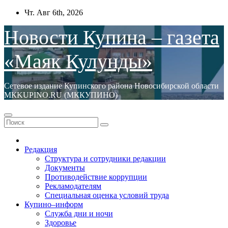
Перейти
Чт. Авг 6th, 2026
к
содержимому
Новости Купина – газета
«Маяк Кулунды»
Сетевое издание Купинского района Новосибирской области
МКKUPINO.RU (МККУПИНО)
Редакция
Структура и сотрудники редакции
Документы
Противодействие коррупции
Рекламодателям
Специальная оценка условий труда
Купино–информ
Служба дни и ночи
Здоровье