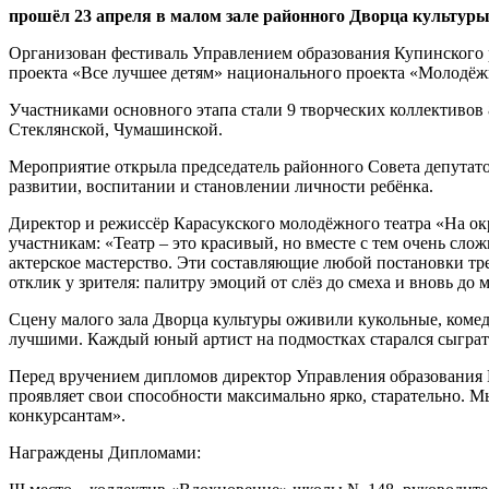
прошёл 23 апреля в малом зале районного Дворца культур
Организован фестиваль Управлением образования Купинского 
проекта «Все лучшее детям» национального проекта «Молодёжь
Участниками основного этапа стали 9 творческих коллективов 
Стеклянской, Чумашинской.
Мероприятие открыла председатель районного Совета депутат
развитии, воспитании и становлении личности ребёнка.
Директор и режиссёр Карасукского молодёжного театра «На ок
участникам: «Театр – это красивый, но вместе с тем очень сл
актерское мастерство. Эти составляющие любой постановки тре
отклик у зрителя: палитру эмоций от слёз до смеха и вновь 
Сцену малого зала Дворца культуры оживили кукольные, комед
лучшими. Каждый юный артист на подмостках старался сыграт
Перед вручением дипломов директор Управления образования 
проявляет свои способности максимально ярко, старательно. 
конкурсантам».
Награждены Дипломами: