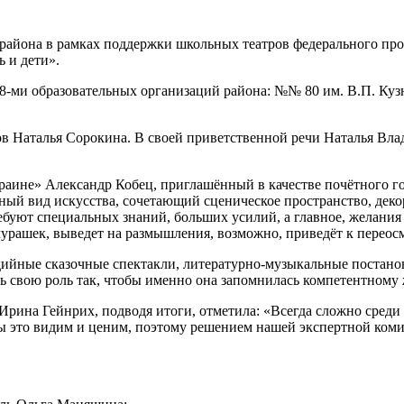
ы
района в рамках поддержки школьных театров федерального пр
 и дети».
8-ми образовательных организаций района: №№ 80 им. В.П. Кузн
ов Наталья Сорокина. В своей приветственной речи Наталья Вл
раине» Александр Кобец, приглашённый в качестве почётного г
ожный вид искусства, сочетающий сценическое пространство, дек
буют специальных знаний, больших усилий, а главное, желания р
до мурашек, выведет на размышления, возможно, приведёт к пе
ийные сказочные спектакли, литературно-музыкальные постанов
ь свою роль так, чтобы именно она запомнилась компетентному 
Ирина Гейнрих, подводя итоги, отметила: «Всегда сложно сред
Мы это видим и ценим, поэтому решением нашей экспертной коми