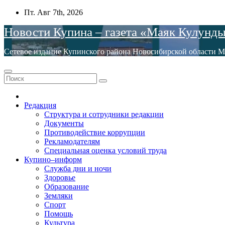
Перейти
Пт. Авг 7th, 2026
к
Новости Купина – газета «Маяк Кулунд
содержимому
Сетевое издание Купинского района Новосибирской обла
Редакция
Структура и сотрудники редакции
Документы
Противодействие коррупции
Рекламодателям
Специальная оценка условий труда
Купино–информ
Служба дни и ночи
Здоровье
Образование
Земляки
Спорт
Помощь
Культура