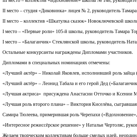
III место – коллектив «Вдохновение» школы № 148, руководит
II место – студия «Диковинка» лицея № 2, руководитель Тамара
II место – коллектив «Шкатулка сказок» Новоключевской школы
I место – «Первые роли» 105-й школы, руководитель Тамара То
I место – «Балаганчик» Стеклянской школы, руководитель Ната
Остальные конкурсанты награждены Дипломами участников.
Дипломами в специальных номинациях отмечены:
«Лучший актёр» – Николай Яковлев, исполнивший роль зайца 
«Лучший актёр» – Леонид Табала и его герой Дед («Балаганчи
«Лучшая актриса» присуждена Анастасии Отточко и Ксении М
«Лучшая роль второго плана» – Виктория Киселёва, сыгравшая
Самира Тюлеева, примерившая роль Черепахи («Вдохновение»,
«Интересное режиссёрское решение» у Натальи Чертоляс, руко
Желаем творческим коллективам больше смелых идей, неордина