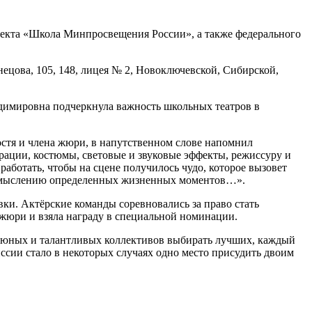
оекта «Школа Минпросвещения России», а также федерального
ецова, 105, 148, лицея № 2, Новоключевской, Сибирской,
адимировна подчеркнула важность школьных театров в
остя и члена жюри, в напутственном слове напомнил
орации, костюмы, световые и звуковые эффекты, режиссуру и
аботать, чтобы на сцене получилось чудо, которое вызовет
реосмыслению определенных жизненных моментов…».
ки. Актёрские команды соревновались за право стать
жюри и взяла награду в специальной номинации.
и юных и талантливых коллективов выбирать лучших, каждый
ссии стало в некоторых случаях одно место присудить двоим