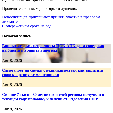
Проведите свои выходные ярко и душевно.
Навигация
Новосибирцев приглашают принять участие в правовом
диктанте
по
С опережением срока на год
записям
Похожая запись
Винные ягоды: специалисты ЦОК АПК дали совет, как
выбирать и хранить виноград
Авг 8, 2026
Самозапрет на сделки с недвижимостью: как защитить
свою квартиру от мошенников
Авг 8, 2026
Свыше 7 тысяч 80-летних жителей региона получили в
текущем году прибавку к пенсии от Отделения СФР
Авг 8, 2026