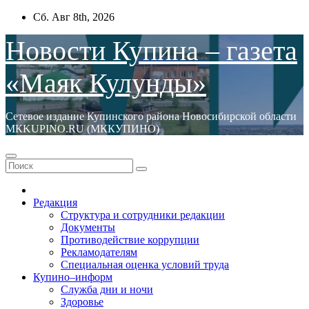
Перейти
Сб. Авг 8th, 2026
к
содержимому
Новости Купина – газета
«Маяк Кулунды»
Сетевое издание Купинского района Новосибирской области
МКKUPINO.RU (МККУПИНО)
Редакция
Структура и сотрудники редакции
Документы
Противодействие коррупции
Рекламодателям
Специальная оценка условий труда
Купино–информ
Служба дни и ночи
Здоровье