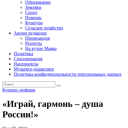
Образование
Земляки
Спорт
Помощь
Культура
Сельское хозяйство
Акции редакции
Промоакция
Рецепты
На кухне Маяка
Политика
Спецоперация
Нацпроекты
Мультята-дошколята
Политика конфиденциальности персональных данных
Купино–информ
«Играй, гармонь – душа
России!»