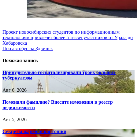
Навигация
Проект новосибирских студентов по информационным
технологиям привлечет более 5 тысяч участников от Урала до
по
Хабаровска
записям
Про автобус на Здвинск
Похожая запись
Принудительно госпитализировали троих больных
туберкулезом
Авг 6, 2026
Поменяли фамилию? Внесите изменения в реестр
недвижимости
Авг 5, 2026
Секреты жареной картошки