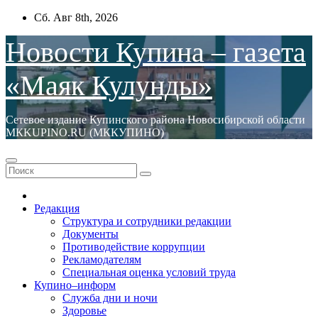
Перейти
Сб. Авг 8th, 2026
к
содержимому
Новости Купина – газета
«Маяк Кулунды»
Сетевое издание Купинского района Новосибирской области
МКKUPINO.RU (МККУПИНО)
Редакция
Структура и сотрудники редакции
Документы
Противодействие коррупции
Рекламодателям
Специальная оценка условий труда
Купино–информ
Служба дни и ночи
Здоровье