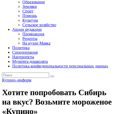
Образование
Земляки
Спорт
Помощь
Культура
Сельское хозяйство
Акции редакции
Промоакция
Рецепты
На кухне Маяка
Политика
Спецоперация
Нацпроекты
Мультята-дошколята
Политика конфиденциальности персональных данных
Купино–информ
Хотите попробовать Сибирь
на вкус? Возьмите мороженое
«Купино»