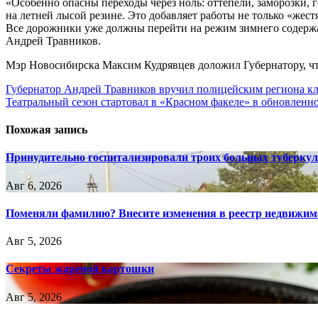
«Особенно опасны переходы через ноль: оттепели, заморозки, 
на летней лысой резине. Это добавляет работы не только «жес
Все дорожники уже должны перейти на режим зимнего содержания
Андрей Травников.
Мэр Новосибирска Максим Кудрявцев доложил Губернатору, что
Навигация
Губернатор Андрей Травников вручил полицейским региона к
Театральный сезон стартовал в «Красном факеле» в обновленн
по
записям
Похожая запись
Принудительно госпитализировали троих больных туберкул
Авг 6, 2026
Поменяли фамилию? Внесите изменения в реестр недвижим
Авг 5, 2026
Секреты жареной картошки
Авг 5, 2026