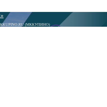
ы»
сти МКKUPINO.RU (МККУПИНО)