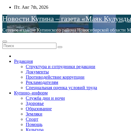
Перейти
Пт. Авг 7th, 2026
к
Новости Купина – газета «Маяк Кулунд
содержимому
Сетевое издание Купинского района Новосибирской обла
Редакция
Структура и сотрудники редакции
Документы
Противодействие коррупции
Рекламодателям
Специальная оценка условий труда
Купино–информ
Служба дни и ночи
Здоровье
Образование
Земляки
Спорт
Помощь
Культура