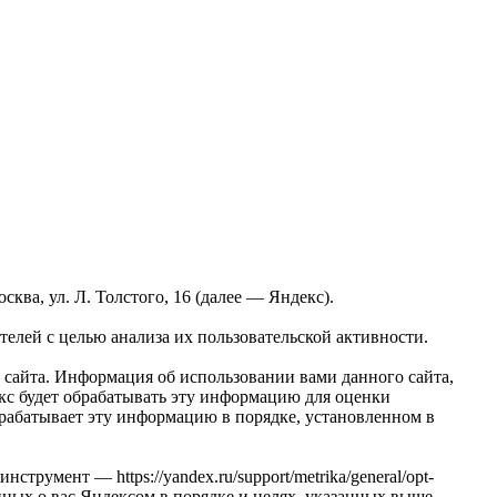
ва, ул. Л. Толстого, 16 (далее — Яндекс).
елей с целью анализа их пользовательской активности.
сайта. Информация об использовании вами данного сайта,
екс будет обрабатывать эту информацию для оценки
обрабатывает эту информацию в порядке, установленном в
трумент — https://yandex.ru/support/metrika/general/opt-
анных о вас Яндексом в порядке и целях, указанных выше.