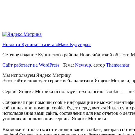
Новости Купина – газета «Маяк Кулунды»
Сетевое издание Купинского района Новосибирской обла
Сайт работает на WordPress
|
Тема:
Newsup
, автор
Themeansar
Мы используем Яндекс Метрику
Этот сайт использует сервис веб-аналитики Яндекс Метрика, 
Сервис Яндекс Метрика использует технологию “cookie” — неб
Собранная при помощи cookie информация не может идентифици
собранная при помощи cookie, будет передаваться Яндексу и х
использования вами сайта, составления для нас отчетов о деят
условиях использования сервиса Яндекс Метрика.
Вы можете отказаться от использования cookies, выбрав соответ
out.html Однако это может повлиять на работу некоторых функц