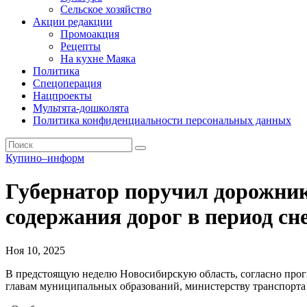
Сельское хозяйство
Акции редакции
Промоакция
Рецепты
На кухне Маяка
Политика
Спецоперация
Нацпроекты
Мультята-дошколята
Политика конфиденциальности персональных данных
Купино–информ
Губернатор поручил дорожни
содержания дорог в период сн
Ноя 10, 2025
В предстоящую неделю Новосибирскую область, согласно прогн
главам муниципальных образований, министерству транспорта 