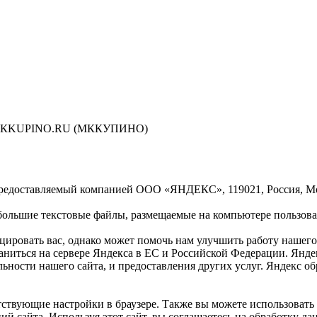
сти МКKUPINO.RU (МККУПИНО)
предоставляемый компанией ООО «ЯНДЕКС», 119021, Россия, Моск
ольшие текстовые файлы, размещаемые на компьютере пользоват
ровать вас, однако может помочь нам улучшить работу нашего 
раниться на сервере Яндекса в ЕС и Российской Федерации. Янд
ельности нашего сайта, и предоставления других услуг. Яндекс 
ствующие настройки в браузере. Также вы можете использовать инс
ий сайта. Используя этот сайт, вы соглашаетесь на обработку д