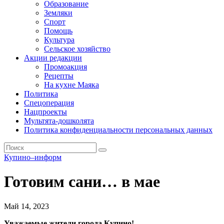
Образование
Земляки
Спорт
Помощь
Культура
Сельское хозяйство
Акции редакции
Промоакция
Рецепты
На кухне Маяка
Политика
Спецоперация
Нацпроекты
Мультята-дошколята
Политика конфиденциальности персональных данных
Купино–информ
Готовим сани… в мае
Май 14, 2023
Уважаемые жители города Купино!