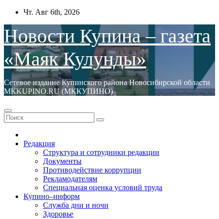
Перейти
Чт. Авг 6th, 2026
к
содержимому
Новости Купина – газета
«Маяк Кулунды»
Сетевое издание Купинского района Новосибирской области
МКKUPINO.RU (МККУПИНО)
Редакция
Структура и сотрудники редакции
Документы
Противодействие коррупции
Рекламодателям
Специальная оценка условий труда
Купино–информ
Служба дни и ночи
Здоровье