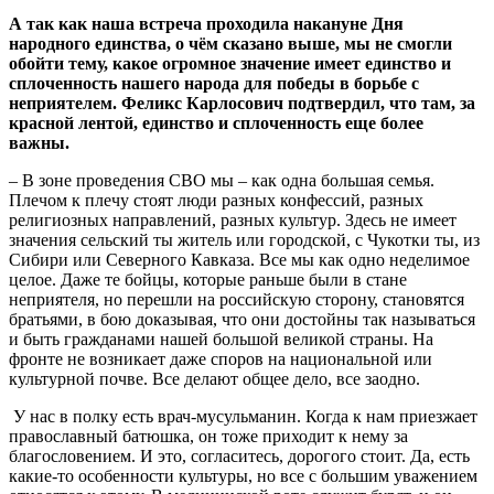
А так как наша встреча проходила накануне Дня
народного единства, о чём сказано выше, мы не смогли
обойти тему, какое огромное значение имеет единство и
сплоченность нашего народа для победы в борьбе с
неприятелем.
Феликс Карлосович подтвердил, что там, за
красной лентой, единство и сплоченность еще более
важны.
– В зоне проведения СВО мы – как одна большая семья.
Плечом к плечу стоят люди разных конфессий, разных
религиозных направлений, разных культур. Здесь не имеет
значения сельский ты житель или городской, с Чукотки ты, из
Сибири или Северного Кавказа. Все мы как одно неделимое
целое. Даже те бойцы, которые раньше были в стане
неприятеля, но перешли на российскую сторону, становятся
братьями, в бою доказывая, что они достойны так называться
и быть гражданами нашей большой великой страны. На
фронте не возникает даже споров на национальной или
культурной почве. Все делают общее дело, все заодно.
У нас в полку есть врач-мусульманин. Когда к нам приезжает
православный батюшка, он тоже приходит к нему за
благословением. И это, согласитесь, дорогого стоит. Да, есть
какие-то особенности культуры, но все с большим уважением