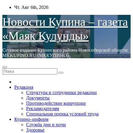
Перейти
Чт. Авг 6th, 2026
к
содержимому
Новости Купина – газета
«Маяк Кулунды»
Сетевое издание Купинского района Новосибирской области
МКKUPINO.RU (МККУПИНО)
Редакция
Структура и сотрудники редакции
Документы
Противодействие коррупции
Рекламодателям
Специальная оценка условий труда
Купино–информ
Служба дни и ночи
Здоровье