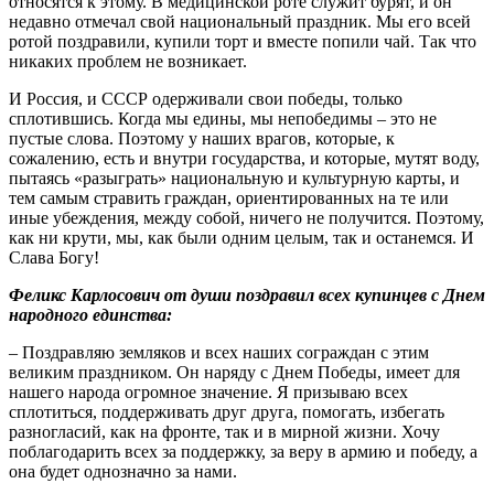
относятся к этому. В медицинской роте служит бурят, и он
недавно отмечал свой национальный праздник. Мы его всей
ротой поздравили, купили торт и вместе попили чай. Так что
никаких проблем не возникает.
И Россия, и СССР одерживали свои победы, только
сплотившись. Когда мы едины, мы непобедимы – это не
пустые слова. Поэтому у наших врагов, которые, к
сожалению, есть и внутри государства, и которые, мутят воду,
пытаясь «разыграть» национальную и культурную карты, и
тем самым стравить граждан, ориентированных на те или
иные убеждения, между собой, ничего не получится. Поэтому,
как ни крути, мы, как были одним целым, так и останемся. И
Слава Богу!
Феликс Карлосович от души поздравил всех купинцев с Днем
народного единства:
– Поздравляю земляков и всех наших сограждан с этим
великим праздником. Он наряду с Днем Победы, имеет для
нашего народа огромное значение. Я призываю всех
сплотиться, поддерживать друг друга, помогать, избегать
разногласий, как на фронте, так и в мирной жизни. Хочу
поблагодарить всех за поддержку, за веру в армию и победу, а
она будет однозначно за нами.