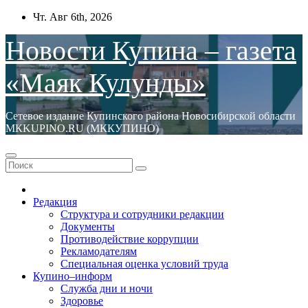
Перейти
Чт. Авг 6th, 2026
к
содержимому
Новости Купина – газета
«Маяк Кулунды»
Сетевое издание Купинского района Новосибирской области
МКKUPINO.RU (МККУПИНО)
Редакция
Структура и сотрудники редакции
Документы
Противодействие коррупции
Рекламодателям
Специальная оценка условий труда
Купино–информ
Служба дни и ночи
Здоровье