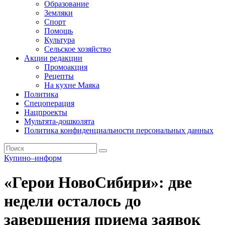
Образование
Земляки
Спорт
Помощь
Культура
Сельское хозяйство
Акции редакции
Промоакция
Рецепты
На кухне Маяка
Политика
Спецоперация
Нацпроекты
Мультята-дошколята
Политика конфиденциальности персональных данных
Купино–информ
«Герои НовоСибири»: две
недели осталось до
завершения приема заявок