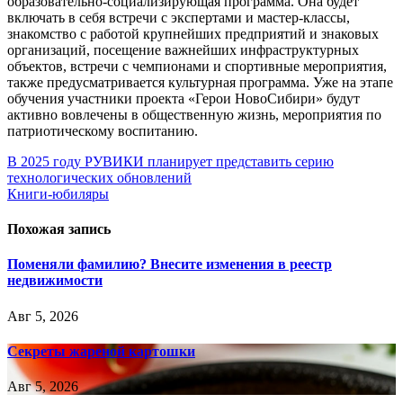
образовательно-социализирующая программа. Она будет
включать в себя встречи с экспертами и мастер-классы,
знакомство с работой крупнейших предприятий и знаковых
организаций, посещение важнейших инфраструктурных
объектов, встречи с чемпионами и спортивные мероприятия,
также предусматривается культурная программа. Уже на этапе
обучения участники проекта «Герои НовоСибири» будут
активно вовлечены в общественную жизнь, мероприятия по
патриотическому воспитанию.
Навигация
В 2025 году РУВИКИ планирует представить серию
технологических обновлений
по
Книги-юбиляры
записям
Похожая запись
Поменяли фамилию? Внесите изменения в реестр
недвижимости
Авг 5, 2026
Секреты жареной картошки
Авг 5, 2026