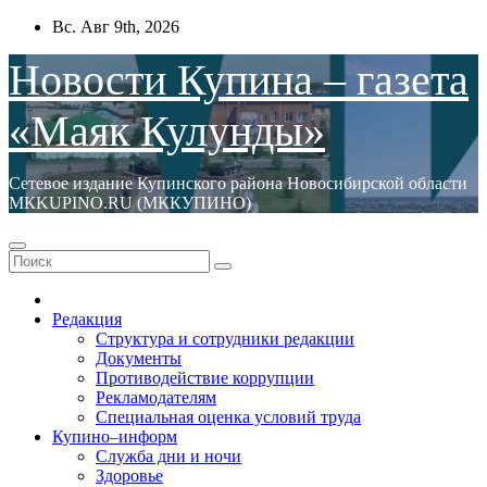
Перейти
Вс. Авг 9th, 2026
к
содержимому
Новости Купина – газета
«Маяк Кулунды»
Сетевое издание Купинского района Новосибирской области
МКKUPINO.RU (МККУПИНО)
Редакция
Структура и сотрудники редакции
Документы
Противодействие коррупции
Рекламодателям
Специальная оценка условий труда
Купино–информ
Служба дни и ночи
Здоровье