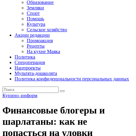
Образование
Земляки
Спорт
Помощь
Культура
Сельское хозяйство
Акции редакции
Промоакция
Рецепты
На кухне Маяка
Политика
Спецоперация
Нацпроекты
Мультята-дошколята
Политика конфиденциальности персональных данных
Купино–информ
Финансовые блогеры и
шарлатаны: как не
попасться на уловки