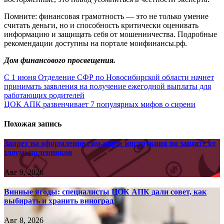
Помните: финансовая грамотность — это не только умение
считать деньги, но и способность критически оценивать
информацию и защищать себя от мошенничества. Подробные
рекомендации доступны на портале моифинансы.рф.
Дом финансового просвещения.
Навигация
С 1 июня Отделение СФР по Новосибирской области начнет
принимать заявления на получение ежегодной выплаты для
по
работающих родителей
записям
ЦОК АПК развенчивает 7 популярных мифов о сирени
Похожая запись
Запрет на оформление сим-карт: инструкция по защите от
злоумышленников
Авг 9, 2026
Винные ягоды: специалисты ЦОК АПК дали совет, как
выбирать и хранить виноград
Авг 8, 2026