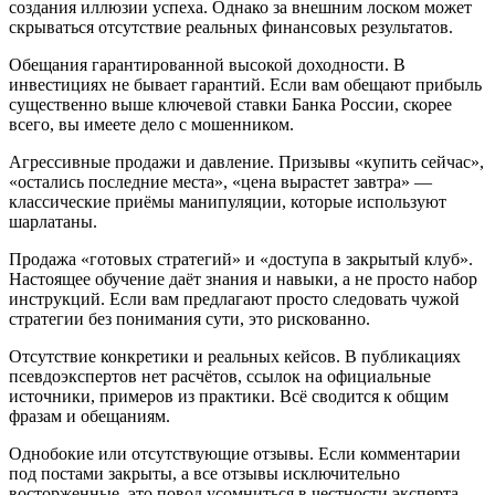
создания иллюзии успеха. Однако за внешним лоском может
скрываться отсутствие реальных финансовых результатов.
Обещания гарантированной высокой доходности. В
инвестициях не бывает гарантий. Если вам обещают прибыль
существенно выше ключевой ставки Банка России, скорее
всего, вы имеете дело с мошенником.
Агрессивные продажи и давление. Призывы «купить сейчас»,
«остались последние места», «цена вырастет завтра» —
классические приёмы манипуляции, которые используют
шарлатаны.
Продажа «готовых стратегий» и «доступа в закрытый клуб».
Настоящее обучение даёт знания и навыки, а не просто набор
инструкций. Если вам предлагают просто следовать чужой
стратегии без понимания сути, это рискованно.
Отсутствие конкретики и реальных кейсов. В публикациях
псевдоэкспертов нет расчётов, ссылок на официальные
источники, примеров из практики. Всё сводится к общим
фразам и обещаниям.
Однобокие или отсутствующие отзывы. Если комментарии
под постами закрыты, а все отзывы исключительно
восторженные, это повод усомниться в честности эксперта.