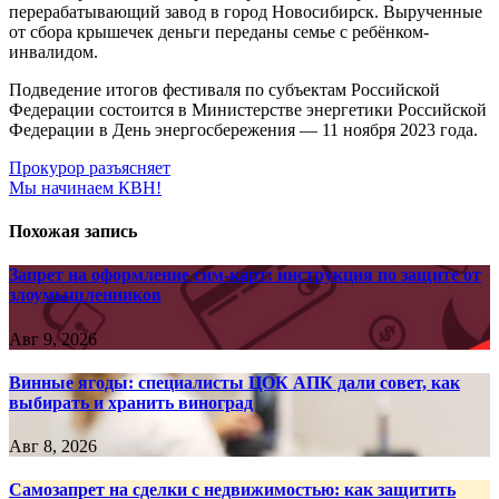
перерабатывающий завод в город Новосибирск. Вырученные
от сбора крышечек деньги переданы семье с ребёнком-
инвалидом.
Подведение итогов фестиваля по субъектам Российской
Федерации состоится в Министерстве энергетики Российской
Федерации в День энергосбережения — 11 ноября 2023 года.
Навигация
Прокурор разъясняет
Мы начинаем КВН!
по
записям
Похожая запись
Запрет на оформление сим-карт: инструкция по защите от
злоумышленников
Авг 9, 2026
Винные ягоды: специалисты ЦОК АПК дали совет, как
выбирать и хранить виноград
Авг 8, 2026
Самозапрет на сделки с недвижимостью: как защитить