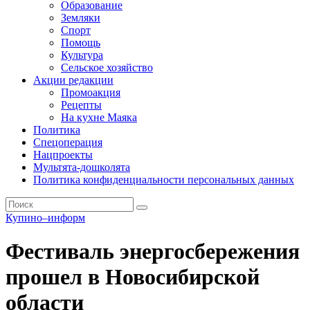
Образование
Земляки
Спорт
Помощь
Культура
Сельское хозяйство
Акции редакции
Промоакция
Рецепты
На кухне Маяка
Политика
Спецоперация
Нацпроекты
Мультята-дошколята
Политика конфиденциальности персональных данных
Купино–информ
Фестиваль энергосбережения
прошел в Новосибирской
области