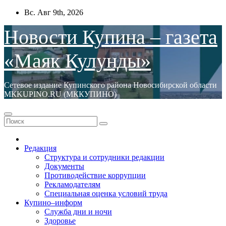
Перейти
Вс. Авг 9th, 2026
к
содержимому
Новости Купина – газета
«Маяк Кулунды»
Сетевое издание Купинского района Новосибирской области
МКKUPINO.RU (МККУПИНО)
Редакция
Структура и сотрудники редакции
Документы
Противодействие коррупции
Рекламодателям
Специальная оценка условий труда
Купино–информ
Служба дни и ночи
Здоровье