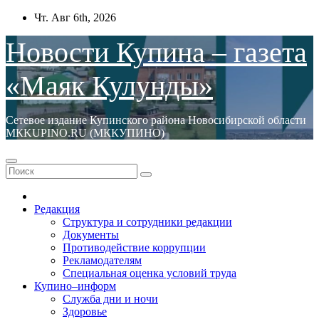
Перейти
Чт. Авг 6th, 2026
к
содержимому
Новости Купина – газета
«Маяк Кулунды»
Сетевое издание Купинского района Новосибирской области
МКKUPINO.RU (МККУПИНО)
Редакция
Структура и сотрудники редакции
Документы
Противодействие коррупции
Рекламодателям
Специальная оценка условий труда
Купино–информ
Служба дни и ночи
Здоровье