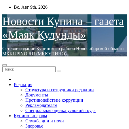
Перейти
Вс. Авг 9th, 2026
к
содержимому
Новости Купина – газета
«Маяк Кулунды»
Сетевое издание Купинского района Новосибирской области
МКKUPINO.RU (МККУПИНО)
Редакция
Структура и сотрудники редакции
Документы
Противодействие коррупции
Рекламодателям
Специальная оценка условий труда
Купино–информ
Служба дни и ночи
Здоровье