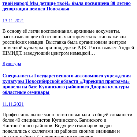
твой народ! Мы детище твоё!» была посвящена 80-летию
депортации немцев Поволжья
13.11.2021
В основу её легли воспоминания, архивные документы,
рассказывающие об основных исторических этапах жизни
российских немцев. Выставка была организована центром
немецкой культуры при поддержке РДК. Рассказывает Андрей
ШМИДТ, заведующий центром немецкой…
Культура
Специалисты Государственного автономного учреждения
культуры Новосибирской области «Дирекция программ»
провели на базе Купинского районного Дворца культуры
областные семинары
11.11.2021
Профессиональное мастерство повышали в общей сложности
более 40 специалистов Купинского, Баганского и
Чистоозёрного районов. Ведущие семинаров щедро
поделились с коллегами из районов своими знаниями и
опытом работы. С приветственным словом…