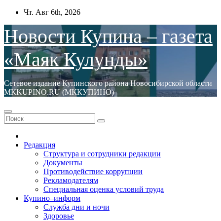
Перейти
Чт. Авг 6th, 2026
к
содержимому
Новости Купина – газета
«Маяк Кулунды»
Сетевое издание Купинского района Новосибирской области
МКKUPINO.RU (МККУПИНО)
Редакция
Структура и сотрудники редакции
Документы
Противодействие коррупции
Рекламодателям
Специальная оценка условий труда
Купино–информ
Служба дни и ночи
Здоровье