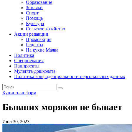
Образование
Земляки
Спорт
Помощь
Культура
Сельское хозяйство
Акции редакции
Промоакция
Рецепты
На кухне Маяка
Политика
Спецоперация
Нацпроекты
Мультята-дошколята
Политика конфиденциальности персональных данных
Купино–информ
Бывших моряков не бывает
Июл 30, 2023