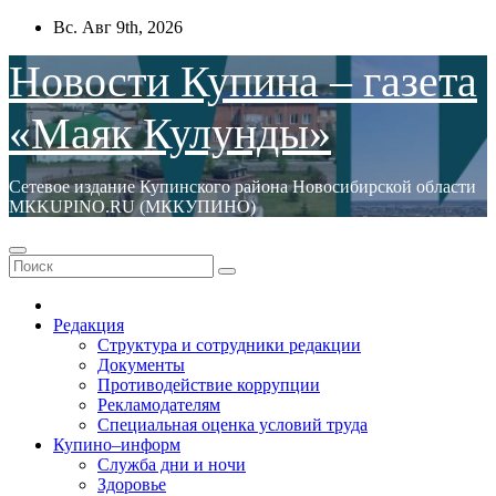
Перейти
Вс. Авг 9th, 2026
к
содержимому
Новости Купина – газета
«Маяк Кулунды»
Сетевое издание Купинского района Новосибирской области
МКKUPINO.RU (МККУПИНО)
Редакция
Структура и сотрудники редакции
Документы
Противодействие коррупции
Рекламодателям
Специальная оценка условий труда
Купино–информ
Служба дни и ночи
Здоровье