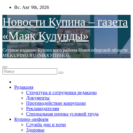
Перейти
Вс. Авг 9th, 2026
к
содержимому
Новости Купина – газета
«Маяк Кулунды»
Сетевое издание Купинского района Новосибирской области
МКKUPINO.RU (МККУПИНО)
Редакция
Структура и сотрудники редакции
Документы
Противодействие коррупции
Рекламодателям
Специальная оценка условий труда
Купино–информ
Служба дни и ночи
Здоровье