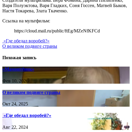
Создатели мультфильма: Вера Фомина, Дарина Пилипенко,
Варя Полуэктова, Варя Гладких, Соня Госсен, Матвей Быков,
Настя Токарева, Злата Ткаченко.
Ссылка на мультфильм:
https://cloud.mail.ru/public/ftEg/MZeNfKFCd
Навигация
«Где обедал воробей?»
О великом подвиге страны
по
записям
Похожая запись
«Мамонтёнок»
Фев 10, 2026
О великом подвиге страны
Окт 24, 2025
«Где обедал воробей?»
Авг 22, 2024