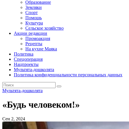
Образование
Земляки
Спорт
Помощь
Культура
Сельское хозяйство
Акции редакции
Промоакция
Рецепты
На кухне Маяка
Политика
Спецоперация
Нацпроекты
Мультята-дошколята
Политика конфиденциальности персональных данных
Мультята-дошколята
«Будь человеком!»
Сен 2, 2024