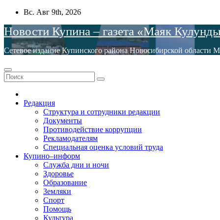
Перейти
Вс. Авг 9th, 2026
к
Новости Купина – газета «Маяк Кулунд
содержимому
Сетевое издание Купинского района Новосибирской обла
Редакция
Структура и сотрудники редакции
Документы
Противодействие коррупции
Рекламодателям
Специальная оценка условий труда
Купино–информ
Служба дни и ночи
Здоровье
Образование
Земляки
Спорт
Помощь
Культура