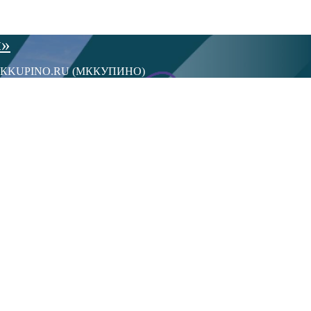
ы»
сти МКKUPINO.RU (МККУПИНО)