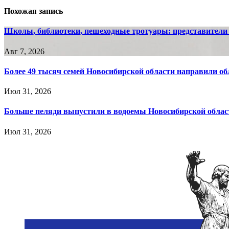
записям
Похожая запись
Школы, библиотеки, пешеходные тротуары: представители
Авг 7, 2026
Более 49 тысяч семей Новосибирской области направили о
Июл 31, 2026
Больше пеляди выпустили в водоемы Новосибирской област
Июл 31, 2026