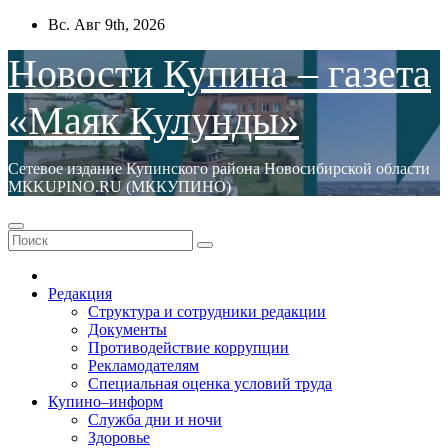
Перейти
Вс. Авг 9th, 2026
к
содержимому
Новости Купина – газета
«Маяк Кулунды»
Сетевое издание Купинского района Новосибирской области
МКKUPINO.RU (МККУПИНО)
Редакция
Структура и сотрудники редакции
Документы
Противодействие коррупции
Рекламодателям
Специальная оценка условий труда
Купино–информ
Служба дни и ночи
Здоровье