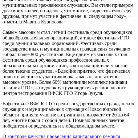
муниципальных гражданских служащих. Вы стали примером
для своих коллег, и надеюсь, что многие, видя эту атмосферу
дружбы, примут участие в фестивале в следующем году», –
отметила Марина Курносова.
Самым массовым стал летний фестиваль среди обучающихся
общеобразовательных организаций, а также фестиваль ГТО
среди муниципальных образований. Фестиваль среди
государственных и муниципальных гражданских служащих
собрал более 800 участников. Еще одним из массовых стал
фестиваль среди обучающихся профессиональных
образовательных организаций, в котором приняли участие
более тысячи студентов. «Вдвойне приятно, что физическая
подготовленность участников оказалась на достаточно
высоком уровне. Более 60% выполнили комплекс на знаки
отличия ГТО», – подчеркнул руководитель регионального
центра тестирования ВФСК ГТО Игорь Зузуля.
В фестивале ВФСК ГТО среди государственных гражданских
служащих и муниципальных служащих Новосибирской
области приняли участие сотрудники в возрасте от 20 до 64
лет, многие брали с собой детей. Помимо личных зачетов,
победители определялись и в общекомандном зачете.
Навигация
О контроле качества проведения капитального ремонта