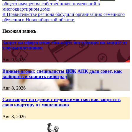
общего имущества собственников помещений в
по
многоквартирном доме
записям
В Правительстве региона обсудили организацию семейного
обучения в Новосибирской области
Похожая запись
Запрет на оформление сим-карт: инструкция по защите от
злоумышленников
Авг 9, 2026
Винные ягоды: специалисты ЦОК АПК дали совет, как
выбирать и хранить виноград
Авг 8, 2026
Самозапрет на сделки с недвижимостью: как защитить
свою квартиру от мошенников
Авг 8, 2026