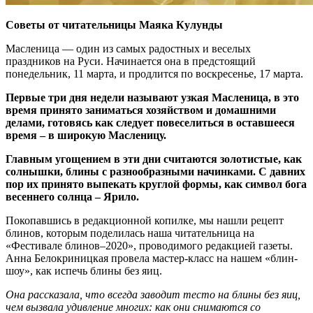
Советы от читательницы Маяка Кулунды
Масленица — один из самых радостных и веселых
праздников на Руси. Начинается она в предстоящий
понедельник, 11 марта, и продлится по воскресенье, 17 марта.
Первые три дня недели называют узкая Масленица, в это
время принято заниматься хозяйством и домашними
делами, готовясь как следует повеселиться в оставшееся
время – в широкую Масленицу.
Главным угощением в эти дни считаются золотистые, как
солнышки, блины с разнообразными начинками. С давних
пор их принято выпекать круглой формы, как символ бога
весеннего солнца – Ярило.
Покопавшись в редакционной копилке, мы нашли рецепт
блинов, которым поделилась наша читательница на
«Фестивале блинов–2020», проводимого редакцией газеты.
Анна Белокриницкая провела мастер-класс на нашем «блин-
шоу», как испечь блины без яиц.
Она рассказала, что всегда заводит тесто на блины без яиц,
чем вызвала удивление многих: как они снимаются со