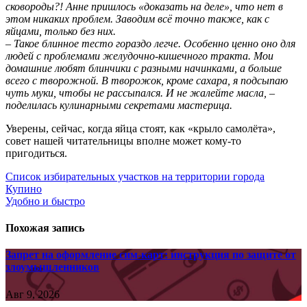
сковороды?! Анне пришлось «доказать на деле», что нет в
этом никаких проблем. Заводим всё точно также, как с
яйцами, только без них.
– Такое блинное тесто гораздо легче. Особенно ценно оно для
людей с проблемами желудочно-кишечного тракта. Мои
домашние любят блинчики с разными начинками, а больше
всего с творожной. В творожок, кроме сахара, я подсыпаю
чуть муки, чтобы не рассыпался. И не жалейте масла, –
поделилась кулинарными секретами мастерица.
Уверены, сейчас, когда яйца стоят, как «крыло самолёта»,
совет нашей читательницы вполне может кому-то
пригодиться.
Навигация
Список избирательных участков на территории города
Купино
по
Удобно и быстро
записям
Похожая запись
Запрет на оформление сим-карт: инструкция по защите от
злоумышленников
Авг 9, 2026