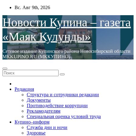
Перейти
Вс. Авг 9th, 2026
к
содержимому
Новости Купина – газета
«Маяк Кулунды»
Сетевое издание Купинского района Новосибирской области
МКKUPINO.RU (МККУПИНО)
Редакция
Структура и сотрудники редакции
Документы
Противодействие коррупции
Рекламодателям
Специальная оценка условий труда
Купино–информ
Служба дни и ночи
Здоровье