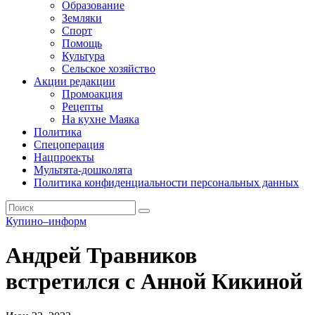
Образование
Земляки
Спорт
Помощь
Культура
Сельское хозяйство
Акции редакции
Промоакция
Рецепты
На кухне Маяка
Политика
Спецоперация
Нацпроекты
Мультята-дошколята
Политика конфиденциальности персональных данных
Купино–информ
Андрей Травников
встретился с Анной Кикиной