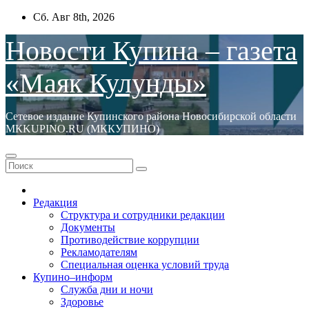
Перейти
Сб. Авг 8th, 2026
к
содержимому
Новости Купина – газета
«Маяк Кулунды»
Сетевое издание Купинского района Новосибирской области
МКKUPINO.RU (МККУПИНО)
Редакция
Структура и сотрудники редакции
Документы
Противодействие коррупции
Рекламодателям
Специальная оценка условий труда
Купино–информ
Служба дни и ночи
Здоровье