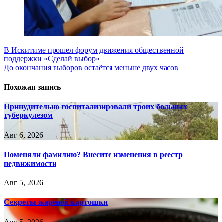
Навигация
В Искитиме прошел форум движения общественной
поддержки «Сделай выбор»
по
До окончания выборов остаётся меньше двух часов
записям
Похожая запись
Принудительно госпитализировали троих больных
туберкулезом
Авг 6, 2026
Поменяли фамилию? Внесите изменения в реестр
недвижимости
Авг 5, 2026
Секреты жареной картошки
Авг 5, 2026