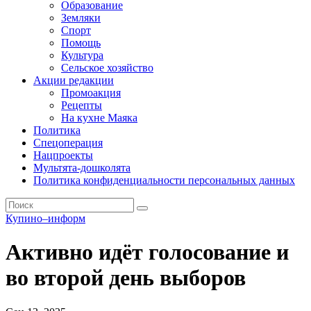
Образование
Земляки
Спорт
Помощь
Культура
Сельское хозяйство
Акции редакции
Промоакция
Рецепты
На кухне Маяка
Политика
Спецоперация
Нацпроекты
Мультята-дошколята
Политика конфиденциальности персональных данных
Купино–информ
Активно идёт голосование и
во второй день выборов