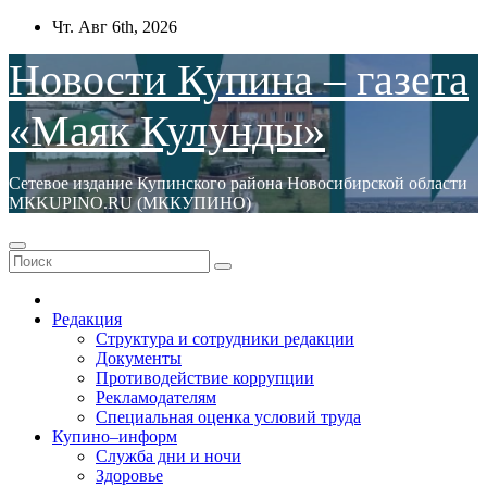
Перейти
Чт. Авг 6th, 2026
к
содержимому
Новости Купина – газета
«Маяк Кулунды»
Сетевое издание Купинского района Новосибирской области
МКKUPINO.RU (МККУПИНО)
Редакция
Структура и сотрудники редакции
Документы
Противодействие коррупции
Рекламодателям
Специальная оценка условий труда
Купино–информ
Служба дни и ночи
Здоровье