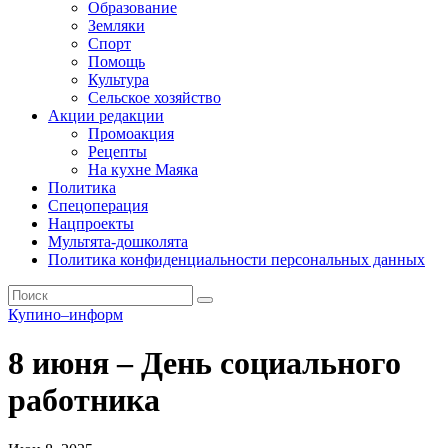
Образование
Земляки
Спорт
Помощь
Культура
Сельское хозяйство
Акции редакции
Промоакция
Рецепты
На кухне Маяка
Политика
Спецоперация
Нацпроекты
Мультята-дошколята
Политика конфиденциальности персональных данных
Купино–информ
8 июня – День социального
работника