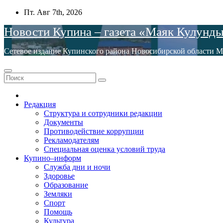
Перейти
Пт. Авг 7th, 2026
к
Новости Купина – газета «Маяк Кулунд
содержимому
Сетевое издание Купинского района Новосибирской обла
Редакция
Структура и сотрудники редакции
Документы
Противодействие коррупции
Рекламодателям
Специальная оценка условий труда
Купино–информ
Служба дни и ночи
Здоровье
Образование
Земляки
Спорт
Помощь
Культура