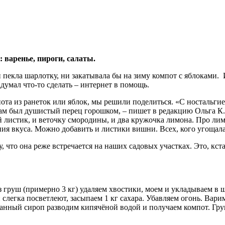
 варенье, пироги, салаты.
и пекла шарлотку, ни закатывала бы на зиму компот с яблоками
адумал что-то сделать – интернет в помощь.
пота из ранеток или яблок, мы решили поделиться. «С ностальг
там был душистый перец горошком, – пишет в редакцию Ольга К.
й листик, и веточку смородины, и два кружочка лимона. Про лим
ения вкуса. Можно добавить и листики вишни. Всех, кого угощала
, что она реже встречается на наших садовых участках. Это, кс
 груш (примерно 3 кг) удаляем хвостики, моем и укладываем в 
легка посветлеют, засыпаем 1 кг сахара. Убавляем огонь. Варим
анный сироп разводим кипячёной водой и получаем компот. Гру