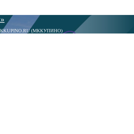
ы»
сти МКKUPINO.RU (МККУПИНО)