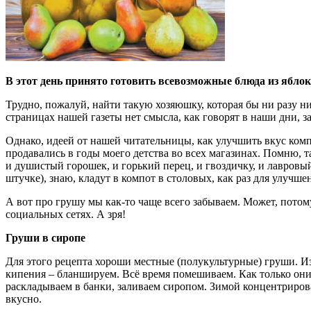
В этот день принято готовить всевозможные блюда из яблок:
Трудно, пожалуй, найти такую хозяюшку, которая бы ни разу н
страницах нашей газеты нет смысла, как говорят в наши дни, з
Однако, идеей от нашей читательницы, как улучшить вкус ком
продавались в годы моего детства во всех магазинах. Помню, 
и душистый горошек, и горький перец, и гвоздичку, и лавровы
штучке), знаю, кладут в компот в столовых, как раз для улучш
А вот про грушу мы как-то чаще всего забываем. Может, потому
социальных сетях. А зря!
Груши в сиропе
Для этого рецепта хороши местные (полукультурные) груши. Из
кипения – бланшируем. Всё время помешиваем. Как только они с
раскладываем в банки, заливаем сиропом. Зимой концентриров
вкусно.